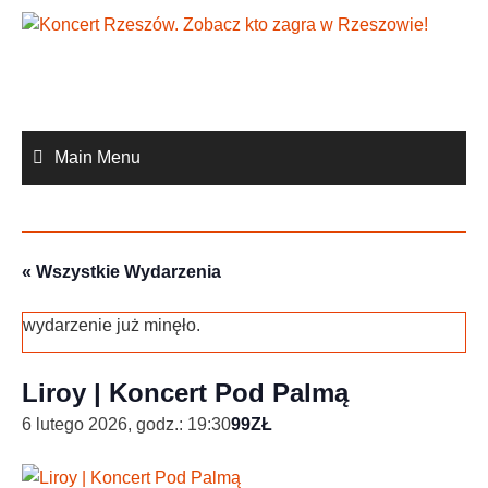
Skip
to
content
Main Menu
« Wszystkie Wydarzenia
wydarzenie już minęło.
Liroy | Koncert Pod Palmą
6 lutego 2026, godz.: 19:30
99ZŁ