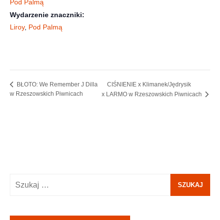
Pod Palmą
Wydarzenie znaczniki:
Liroy
,
Pod Palmą
CIŚNIENIE x Klimanek/Jędrysik
BŁOTO: We Remember J Dilla
w Rzeszowskich Piwnicach
x LARMO w Rzeszowskich Piwnicach
Szukaj: