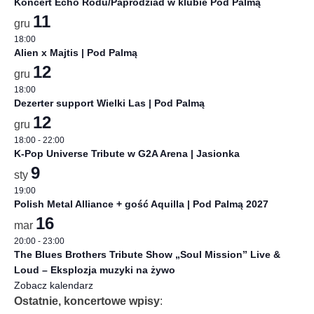
Koncert Echo Rodu/Paprodziad w klubie Pod Palmą
11
gru
18:00
Alien x Majtis | Pod Palmą
12
gru
18:00
Dezerter support Wielki Las | Pod Palmą
12
gru
18:00
-
22:00
K-Pop Universe Tribute w G2A Arena | Jasionka
9
sty
19:00
Polish Metal Alliance + gość Aquilla | Pod Palmą 2027
16
mar
20:00
-
23:00
The Blues Brothers Tribute Show „Soul Mission” Live &
Loud – Eksplozja muzyki na żywo
Zobacz kalendarz
Ostatnie, koncertowe wpisy
: