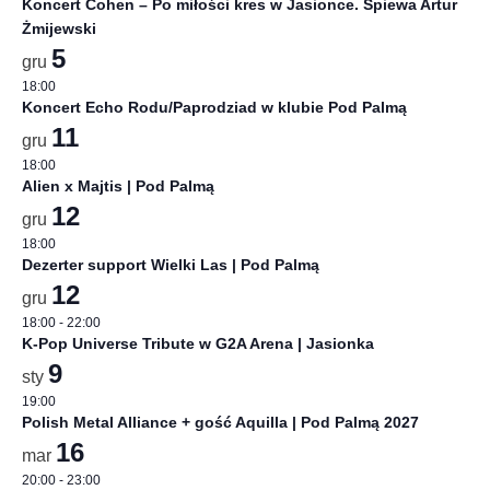
Koncert Cohen – Po miłości kres w Jasionce. Śpiewa Artur
Żmijewski
5
gru
18:00
Koncert Echo Rodu/Paprodziad w klubie Pod Palmą
11
gru
18:00
Alien x Majtis | Pod Palmą
12
gru
18:00
Dezerter support Wielki Las | Pod Palmą
12
gru
18:00
-
22:00
K-Pop Universe Tribute w G2A Arena | Jasionka
9
sty
19:00
Polish Metal Alliance + gość Aquilla | Pod Palmą 2027
16
mar
20:00
-
23:00