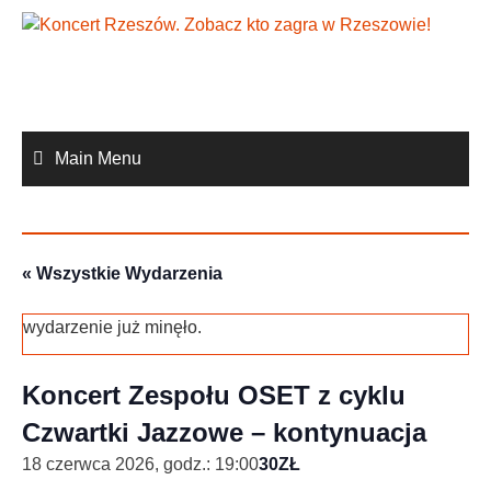
Skip
to
content
Main Menu
« Wszystkie Wydarzenia
wydarzenie już minęło.
Koncert Zespołu OSET z cyklu
Czwartki Jazzowe – kontynuacja
18 czerwca 2026, godz.: 19:00
30ZŁ