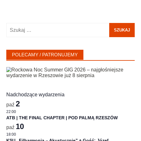
Szukaj:
POLECAMY / PATRONUJEMY
Nadchodzące wydarzenia
2
paź
22:00
ATB | THE FINAL CHAPTER | POD PALMĄ RZESZÓW
10
paź
18:00
KSU „Filharmonia – Akustycznie” + Gość: Józef