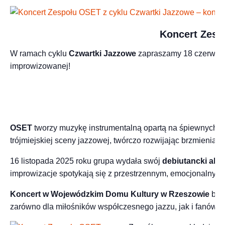
Koncert Zesp
W ramach cyklu
Czwartki Jazzowe
zapraszamy 18 czerwca 
improwizowanej!
OSET
tworzy muzykę instrumentalną opartą na śpiewnych, m
trójmiejskiej sceny jazzowej, twórczo rozwijając brzmienia 
16 listopada 2025 roku grupa wydała swój
debiutancki alb
improwizacje spotykają się z przestrzennym, emocjonalnym
Koncert w Wojewódzkim Domu Kultury w Rzeszowie
będz
zarówno dla miłośników współczesnego jazzu, jak i fanów a