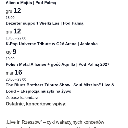
Alien x Majtis | Pod Palmą
12
gru
18:00
Dezerter support Wielki Las | Pod Palmą
12
gru
18:00
-
22:00
K-Pop Universe Tribute w G2A Arena | Jasionka
9
sty
19:00
Polish Metal Alliance + gość Aquilla | Pod Palmą 2027
16
mar
20:00
-
23:00
The Blues Brothers Tribute Show „Soul Mission” Live &
Loud – Eksplozja muzyki na żywo
Zobacz kalendarz
Ostatnie, koncertowe wpisy
:
„Live in Rzeszów” – cykl wakacyjnych koncertów