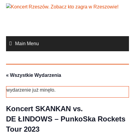
Skip
to
content
Main Menu
« Wszystkie Wydarzenia
wydarzenie już minęło.
Koncert SKANKAN vs.
DE ŁINDOWS – PunkoSka Rockets
Tour 2023