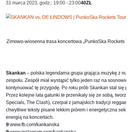
31 marca 2023, godz.: 19:00
-
23:00
40ZŁ
Zimowo-wiosenna trasa koncertowa „PunkoSka Rockets Tour”
Skankan
– polska legendarna grupa grająca muzykę z nurtu 
zespołu. Zespół miał wystąpić tylko jeden raz na sosnowie
kontynuować tę przygodę. Po roku prób Skankan stał się po
Przez kolejne lata gatunki te przenikały się ze sobą, tworzą
Specials, The Clash), czerpał z jamajskich tradycji reggae,
chwytliwe teksty pisane lekkim piórem i energetyczna sekcj
energią na koncertach.
🌐 www.fb.com/kankanska
🌐 www.instagram.com/kankanska