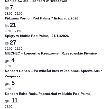
Koniec Świata – koncert w Rzeszowie
7
lis
18:00
-
22:00
Pidżama Porno | Pod Palmą 7 listopada 2026
21
lis
18:00
-
21:00
Spięty w klubie Pod Palmą | 21/11/2026
27
lis
19:00
-
22:30
NIECHĘĆ – koncert w Rzeszowie | Rzeszowskie Piwnice
4
gru
18:00
Koncert Cohen – Po miłości kres w Jasionce. Śpiewa Artur
Żmijewski
5
gru
18:00
Koncert Echo Rodu/Paprodziad w klubie Pod Palmą
11
gru
18:00