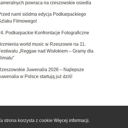
kameralnych powraca na rzeszowskie osiedla
Przed nami siódma edycja Podkarpackiego
Szlaku Filmowego!
24. Podkarpackie Konfrontacje Fotograficzne
Brzmienia world music w Rzeszowie na 11.
Festiwalu „Reggae nad Wisłokiem – Gramy dla
limatu”
Rzeszowskie Juwenalia 2026 – Najlepsze
uwenalia w Polsce startują już dziś!
a strona korzysta z cookie
Więcej informacji.