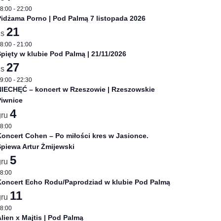
8:00
-
22:00
idżama Porno | Pod Palmą 7 listopada 2026
21
is
8:00
-
21:00
pięty w klubie Pod Palmą | 21/11/2026
27
is
9:00
-
22:30
NIECHĘĆ – koncert w Rzeszowie | Rzeszowskie
Piwnice
4
gru
8:00
oncert Cohen – Po miłości kres w Jasionce.
piewa Artur Żmijewski
5
gru
8:00
Koncert Echo Rodu/Paprodziad w klubie Pod Palmą
11
gru
8:00
lien x Majtis | Pod Palmą