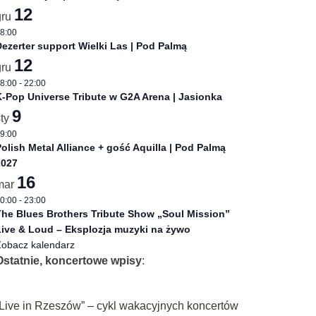
12
gru
8:00
ezerter support Wielki Las | Pod Palmą
12
gru
8:00
-
22:00
-Pop Universe Tribute w G2A Arena | Jasionka
9
sty
9:00
olish Metal Alliance + gość Aquilla | Pod Palmą
2027
16
mar
0:00
-
23:00
he Blues Brothers Tribute Show „Soul Mission”
ive & Loud – Eksplozja muzyki na żywo
obacz kalendarz
Ostatnie, koncertowe wpisy
:
„Live in Rzeszów” – cykl wakacyjnych koncertów