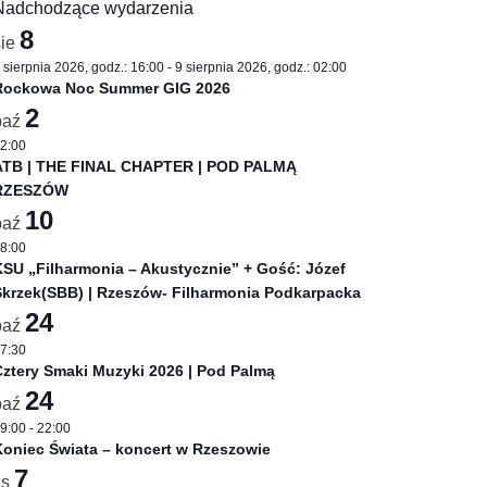
Nadchodzące wydarzenia
8
sie
 sierpnia 2026, godz.: 16:00
-
9 sierpnia 2026, godz.: 02:00
sem
Rockowa Noc Summer GIG 2026
2
paź
2:00
ATB | THE FINAL CHAPTER | POD PALMĄ
RZESZÓW
10
paź
8:00
SU „Filharmonia – Akustycznie” + Gość: Józef
Skrzek(SBB) | Rzeszów- Filharmonia Podkarpacka
24
paź
7:30
ztery Smaki Muzyki 2026 | Pod Palmą
24
paź
9:00
-
22:00
oniec Świata – koncert w Rzeszowie
7
is