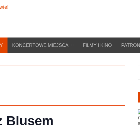
Y
KONCERTOWE MIEJSCA
FILMY I KINO
PATRON
S
z Blusem