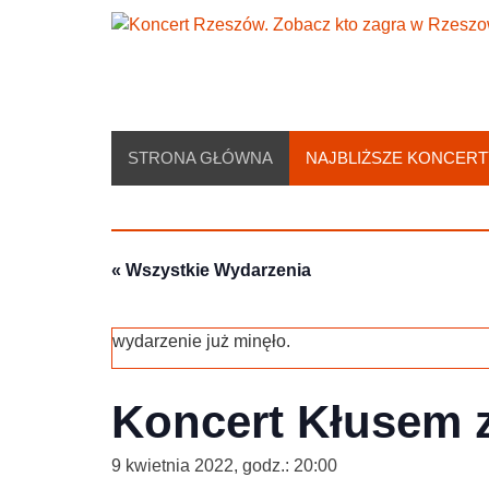
Skip
to
content
STRONA GŁÓWNA
NAJBLIŻSZE KONCERT
« Wszystkie Wydarzenia
wydarzenie już minęło.
Koncert Kłusem 
9 kwietnia 2022, godz.: 20:00