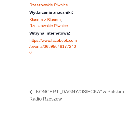
Rzeszowskie Piwnice
Wydarzenie znaczniki:
Kłusem z Blusem
,
Rzeszowskie Piwnice
Witryna internetowa:
https://www.facebook.com
/events/36895648177240
0
KONCERT „DAGNY/OSIECKA” w Polskim
Radio Rzeszów