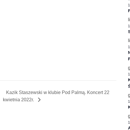
1
P
l
1
S
l
1
1
K
Ś
Kazik Staszewski w klubie Pod Palmą. Koncert 22
kwietnia 2022r.
1
1
A