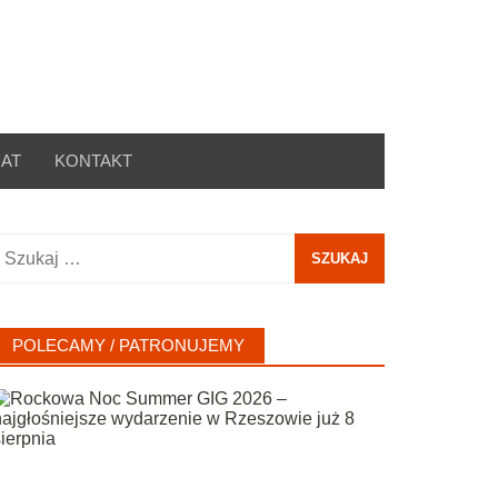
AT
KONTAKT
zukaj:
POLECAMY / PATRONUJEMY