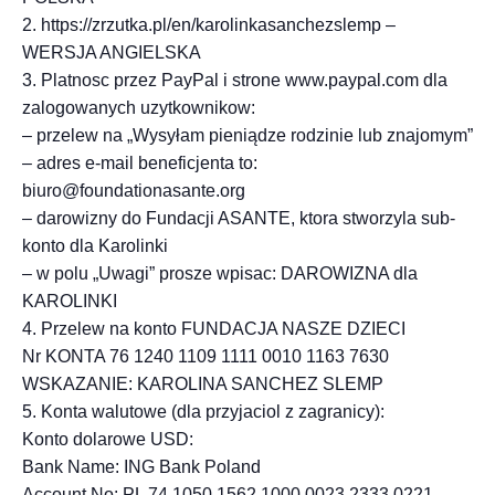
2. https://zrzutka.pl/en/karolinkasanchezslemp –
WERSJA ANGIELSKA
3. Platnosc przez PayPal i strone www.paypal.com dla
zalogowanych uzytkownikow:
– przelew na „Wysyłam pieniądze rodzinie lub znajomym”
– adres e-mail beneficjenta to:
biuro@foundationasante.org
– darowizny do Fundacji ASANTE, ktora stworzyla sub-
konto dla Karolinki
– w polu „Uwagi” prosze wpisac: DAROWIZNA dla
KAROLINKI
4. Przelew na konto FUNDACJA NASZE DZIECI
Nr KONTA 76 1240 1109 1111 0010 1163 7630
WSKAZANIE: KAROLINA SANCHEZ SLEMP
5. Konta walutowe (dla przyjaciol z zagranicy):
Konto dolarowe USD:
Bank Name: ING Bank Poland
Account No: PL 74 1050 1562 1000 0023 2333 0221