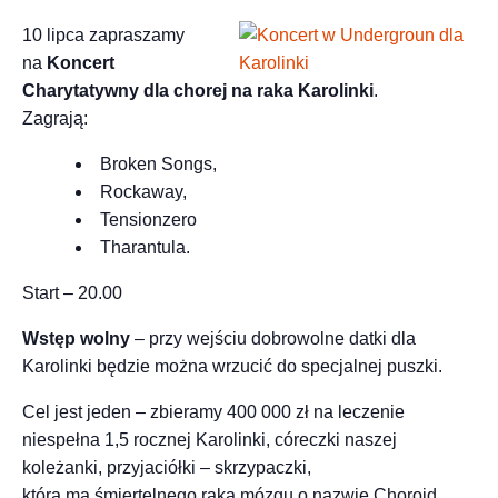
10 lipca zapraszamy
na
Koncert
Charytatywny dla chorej na raka Karolinki
.
Zagrają:
Broken Songs,
Rockaway,
Tensionzero
Tharantula.
Start – 20.00
Wstęp wolny
– przy wejściu dobrowolne datki dla
Karolinki będzie można wrzucić do specjalnej puszki.
Cel jest jeden – zbieramy 400 000 zł na leczenie
niespełna 1,5 rocznej Karolinki, córeczki naszej
koleżanki, przyjaciółki – skrzypaczki,
która ma śmiertelnego raka mózgu o nazwie Choroid