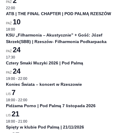
2
PAŹ
22:00
ATB | THE FINAL CHAPTER | POD PALMĄ RZESZÓW
10
PAŹ
18:00
KSU „Filharmonia – Akustycznie” + Gość: Józef
Skrzek(SBB) | Rzeszów- Filharmonia Podkarpacka
24
PAŹ
17:30
Cztery Smaki Muzyki 2026 | Pod Palmą
24
PAŹ
19:00
-
22:00
Koniec Świata – koncert w Rzeszowie
7
LIS
18:00
-
22:00
Pidżama Porno | Pod Palmą 7 listopada 2026
21
LIS
18:00
-
21:00
Spięty w klubie Pod Palmą | 21/11/2026