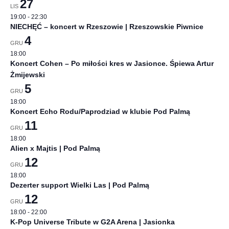
27
LIS
19:00
-
22:30
NIECHĘĆ – koncert w Rzeszowie | Rzeszowskie Piwnice
4
GRU
18:00
Koncert Cohen – Po miłości kres w Jasionce. Śpiewa Artur
Żmijewski
5
GRU
18:00
Koncert Echo Rodu/Paprodziad w klubie Pod Palmą
11
GRU
18:00
Alien x Majtis | Pod Palmą
12
GRU
18:00
Dezerter support Wielki Las | Pod Palmą
12
GRU
18:00
-
22:00
K-Pop Universe Tribute w G2A Arena | Jasionka