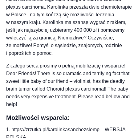
plexus carcinoma. Karolinka przeszła dwie chemioterapie
w Polsce i na tym kończą się możliwości leczenia
w naszym kraju. Karolinka ma szansę wygrać z rakiem,
jeśli jak najszybciej uzbieramy 400 000 zł i pomożemy
wyleczyć ją za granicą. Niemożliwe? Oczywiście,
że możliwe! Pomyśl o sąsiedzie, znajomych, rodzinie
i poproś ich o pomoc.
Z całego serca prosimy o pełną mobilizację i wsparcie!
Dear Friends! There is so dramatic and terrifying fact that
sweet little baby of our friend – violinist, has the deadly
brain tumor called Choroid plexus carcinoma!! The baby
needs very expensive treatment. Please read bellow and
help!
Możliwości wsparcia:
1. https://zrzutka.pl/karolinkasanchezslemp – WERSJA
POLSKA