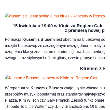
15 kwietnia o 19:00 w Kinie za Rogiem Cafe
z premierą nowej płyt
Formacja
Kłusem z Blusem
jest obecna na bluesowej scen
muzyki bluesowej, ze szczególnym uwzględnieniem stylu west
uzupełnia klasyczne instrumentarium: gitara, bas i perkus
swingu oraz stylowymi riffami gitary, często granymi unisono z
Kłusem z Bl
W repertuarze
Kłusem z Blusem
znajdują się własne blues
przebojów muzyki popularnej oraz standardy największych mis
Piazza, Kim Wilson czy Gary Primich. Zespół funkcjonuje r
„Tribuite To Little Walter” czy „Billy Branch&Sons Of Blues Pr