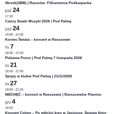
Skrzek(SBB) | Rzeszów- Filharmonia Podkarpacka
24
paź
17:30
Cztery Smaki Muzyki 2026 | Pod Palmą
24
paź
19:00
-
22:00
Koniec Świata – koncert w Rzeszowie
7
lis
18:00
-
22:00
Pidżama Porno | Pod Palmą 7 listopada 2026
21
lis
18:00
-
21:00
Spięty w klubie Pod Palmą | 21/11/2026
27
lis
19:00
-
22:30
NIECHĘĆ – koncert w Rzeszowie | Rzeszowskie Piwnice
4
gru
18:00
Koncert Cohen – Po miłości kres w Jasionce. Śpiewa Artur