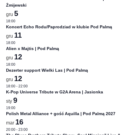
Żmijewski
5
gru
18:00
Koncert Echo Rodu/Paprodziad w klubie Pod Palmą
11
gru
18:00
Alien x Majtis | Pod Palmą
12
gru
18:00
Dezerter support Wielki Las | Pod Palmą
12
gru
18:00
-
22:00
K-Pop Universe Tribute w G2A Arena | Jasionka
9
sty
19:00
Polish Metal Alliance + gość Aquilla | Pod Palmą 2027
16
mar
20:00
-
23:00