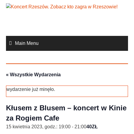
Skip
to
content
Main Menu
« Wszystkie Wydarzenia
wydarzenie już minęło.
Kłusem z Blusem – koncert w Kinie
za Rogiem Cafe
15 kwietnia 2023, godz.: 19:00
-
21:00
40ZŁ