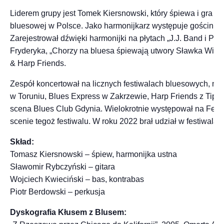
Liderem grupy jest Tomek Kiersnowski, który śpiewa i gra n
bluesowej w Polsce. Jako harmonijkarz występuje gościnnie
Zarejestrował dźwięki harmonijki na płytach „J.J. Band i P
Fryderyka, „Chorzy na bluesa śpiewają utwory Sławka Wierzc
& Harp Friends.
Zespół koncertował na licznych festiwalach bluesowych, m.i
w Toruniu, Blues Express w Zakrzewie, Harp Friends z Tips
scena Blues Club Gdynia. Wielokrotnie występował na Fest
scenie tegoż festiwalu. W roku 2022 brał udział w festiwala
Skład:
Tomasz Kiersnowski – śpiew, harmonijka ustna
Sławomir Rybczyński – gitara
Wojciech Kwieciński – bas, kontrabas
Piotr Berdowski – perkusja
Dyskografia Kłusem z Blusem: