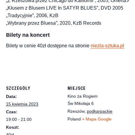
„Z Rzeszowa przez Chicago do Kalifornii”, 2005, Omerta Art.
„Kłusem z Blusem LIVE In SATYR BLUES”, DVD 2005
„Tradycyjnie”, 2006, KzB
„Wybrany przez Bluesa”, 2020, KzB Records
Bilety na koncert
Bilety w cenie 40zł dostępne na stronie
niezla-sztuka.pl
SZCZEGÓŁY
MIEJSCE
Kino za Rogiem
Data:
Św Mikołaja 6
15 kwietnia 2023
Rzeszów
,
podkarpackie
Czas:
Poland
+ Mapa Google
19:00 - 21:00
Koszt:
40zł