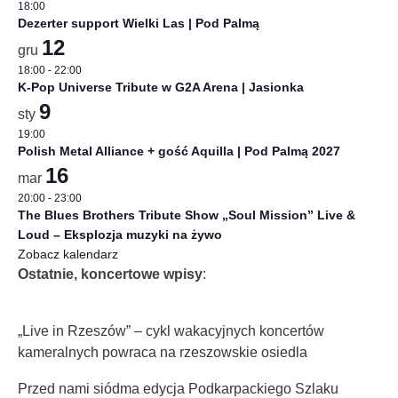
18:00
Dezerter support Wielki Las | Pod Palmą
12
gru
18:00
-
22:00
K-Pop Universe Tribute w G2A Arena | Jasionka
9
sty
19:00
Polish Metal Alliance + gość Aquilla | Pod Palmą 2027
16
mar
20:00
-
23:00
The Blues Brothers Tribute Show „Soul Mission” Live &
Loud – Eksplozja muzyki na żywo
Zobacz kalendarz
Ostatnie, koncertowe wpisy
:
„Live in Rzeszów” – cykl wakacyjnych koncertów
kameralnych powraca na rzeszowskie osiedla
Przed nami siódma edycja Podkarpackiego Szlaku