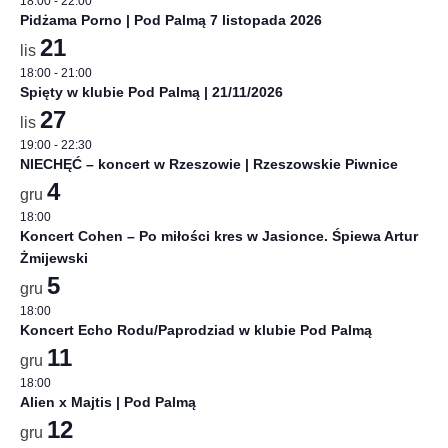
18:00
-
22:00
Pidżama Porno | Pod Palmą 7 listopada 2026
21
lis
18:00
-
21:00
Spięty w klubie Pod Palmą | 21/11/2026
27
lis
19:00
-
22:30
NIECHĘĆ – koncert w Rzeszowie | Rzeszowskie Piwnice
4
gru
18:00
Koncert Cohen – Po miłości kres w Jasionce. Śpiewa Artur
Żmijewski
5
gru
18:00
Koncert Echo Rodu/Paprodziad w klubie Pod Palmą
11
gru
18:00
Alien x Majtis | Pod Palmą
12
gru