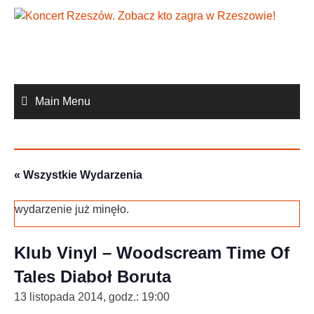
Skip
to
content
Main Menu
« Wszystkie Wydarzenia
wydarzenie już minęło.
Klub Vinyl – Woodscream Time Of
Tales Diaboł Boruta
13 listopada 2014, godz.: 19:00