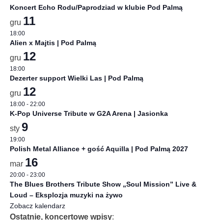
Koncert Echo Rodu/Paprodziad w klubie Pod Palmą
11
gru
18:00
Alien x Majtis | Pod Palmą
12
gru
18:00
Dezerter support Wielki Las | Pod Palmą
12
gru
18:00
-
22:00
K-Pop Universe Tribute w G2A Arena | Jasionka
9
sty
19:00
Polish Metal Alliance + gość Aquilla | Pod Palmą 2027
16
mar
20:00
-
23:00
The Blues Brothers Tribute Show „Soul Mission” Live &
Loud – Eksplozja muzyki na żywo
Zobacz kalendarz
Ostatnie, koncertowe wpisy
: