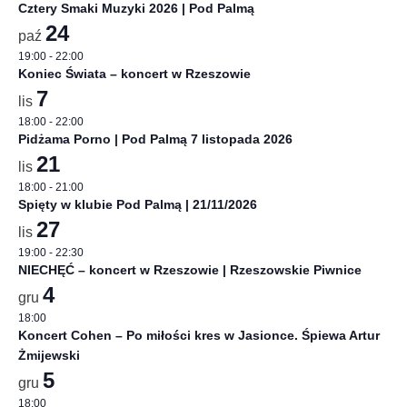
Cztery Smaki Muzyki 2026 | Pod Palmą
24
paź
19:00
-
22:00
Koniec Świata – koncert w Rzeszowie
7
lis
18:00
-
22:00
Pidżama Porno | Pod Palmą 7 listopada 2026
21
lis
18:00
-
21:00
Spięty w klubie Pod Palmą | 21/11/2026
27
lis
19:00
-
22:30
NIECHĘĆ – koncert w Rzeszowie | Rzeszowskie Piwnice
4
gru
18:00
Koncert Cohen – Po miłości kres w Jasionce. Śpiewa Artur
Żmijewski
5
gru
18:00