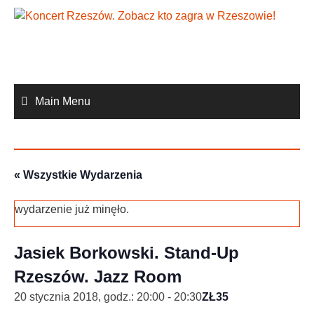
Skip
to
content
Main Menu
« Wszystkie Wydarzenia
wydarzenie już minęło.
Jasiek Borkowski. Stand-Up
Rzeszów. Jazz Room
20 stycznia 2018, godz.: 20:00
-
20:30
ZŁ35