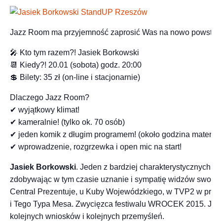
Jazz Room ma przyjemność zaprosić Was na nowo powstałą
🎤 Kto tym razem?! Jasiek Borkowski
📆 Kiedy?! 20.01 (sobota) godz. 20:00
💲 Bilety: 35 zł (on-line i stacjonarnie)
Dlaczego Jazz Room?
✔ wyjątkowy klimat!
✔ kameralnie! (tylko ok. 70 osób)
✔ jeden komik z długim programem! (około godzina materiał
✔ wprowadzenie, rozgrzewka i open mic na start!
Jasiek Borkowski
. Jeden z bardziej charakterystycznych 
zdobywając w tym czasie uznanie i sympatię widzów swoi
Central Prezentuje, u Kuby Wojewódzkiego, w TVP2 w prog
i Tego Typa Mesa. Zwycięzca festiwalu WROCEK 2015. Jego
kolejnych wniosków i kolejnych przemyśleń.