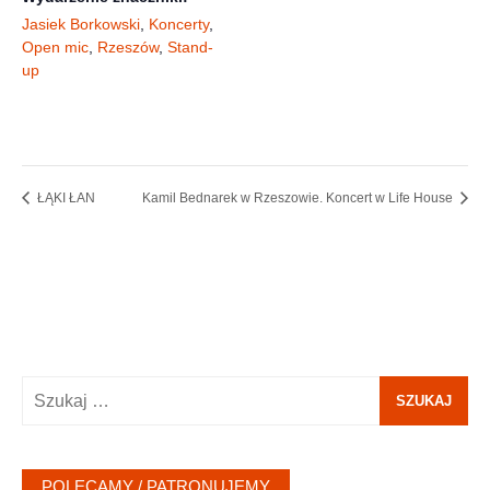
Jasiek Borkowski
,
Koncerty
,
Open mic
,
Rzeszów
,
Stand-
up
ŁĄKI ŁAN
Kamil Bednarek w Rzeszowie. Koncert w Life House
Szukaj:
POLECAMY / PATRONUJEMY