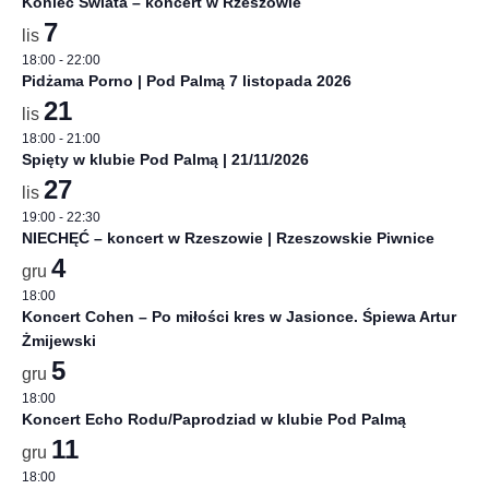
Koniec Świata – koncert w Rzeszowie
7
lis
18:00
-
22:00
Pidżama Porno | Pod Palmą 7 listopada 2026
21
lis
18:00
-
21:00
Spięty w klubie Pod Palmą | 21/11/2026
27
lis
19:00
-
22:30
NIECHĘĆ – koncert w Rzeszowie | Rzeszowskie Piwnice
4
gru
18:00
Koncert Cohen – Po miłości kres w Jasionce. Śpiewa Artur
Żmijewski
5
gru
18:00
Koncert Echo Rodu/Paprodziad w klubie Pod Palmą
11
gru
18:00