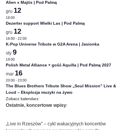
Alien x Majtis | Pod Palmą
12
gru
18:00
Dezerter support Wielki Las | Pod Palmą
12
gru
18:00
-
22:00
K-Pop Universe Tribute w G2A Arena | Jasionka
9
sty
19:00
Polish Metal Alliance + gość Aquilla | Pod Palmą 2027
16
mar
20:00
-
23:00
The Blues Brothers Tribute Show „Soul Mission” Live &
Loud – Eksplozja muzyki na żywo
Zobacz kalendarz
Ostatnie, koncertowe wpisy
:
„Live in Rzeszów” – cykl wakacyjnych koncertów