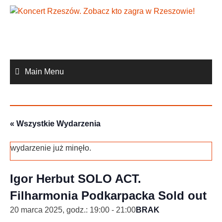
Skip
to
content
Main Menu
« Wszystkie Wydarzenia
wydarzenie już minęło.
Igor Herbut SOLO ACT.
Filharmonia Podkarpacka Sold out
20 marca 2025, godz.: 19:00
-
21:00
BRAK