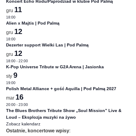
Koncert Echo Rodu/Paprodziad w klubie Pod Palmą
11
gru
18:00
Alien x Majtis | Pod Palmą
12
gru
18:00
Dezerter support Wielki Las | Pod Palmą
12
gru
18:00
-
22:00
K-Pop Universe Tribute w G2A Arena | Jasionka
9
sty
19:00
Polish Metal Alliance + gość Aquilla | Pod Palmą 2027
16
mar
20:00
-
23:00
The Blues Brothers Tribute Show „Soul Mission” Live &
Loud – Eksplozja muzyki na żywo
Zobacz kalendarz
Ostatnie, koncertowe wpisy
: