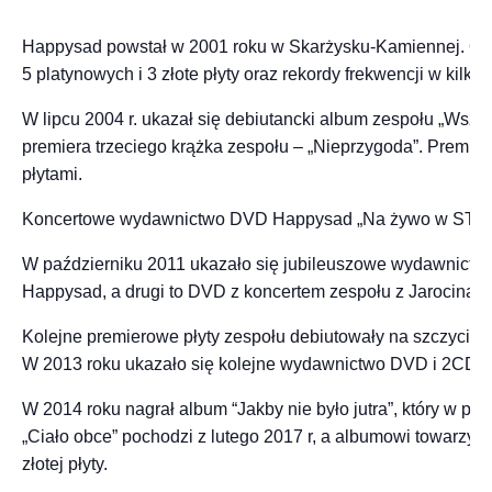
Happysad powstał w 2001 roku w Skarżysku-Kamiennej. Od la
5 platynowych i 3 złote płyty oraz rekordy frekwencji w kilk
W lipcu 2004 r. ukazał się debiutancki album zespołu „Wszy
premiera trzeciego krążka zespołu – „Nieprzygoda”. Premiera
płytami.
Koncertowe wydawnictwo DVD Happysad „Na żywo w STUDIO” zy
W październiku 2011 ukazało się jubileuszowe wydawnictwo 
Happysad, a drugi to DVD z koncertem zespołu z Jarocina z
Kolejne premierowe płyty zespołu debiutowały na szczycie OL
W 2013 roku ukazało się kolejne wydawnictwo DVD i 2CD d
W 2014 roku nagrał album “Jakby nie było jutra”, który w paź
„Ciało obce” pochodzi z lutego 2017 r, a albumowi towarzys
złotej płyty.