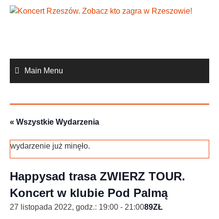
Skip
to
content
Main Menu
« Wszystkie Wydarzenia
wydarzenie już minęło.
Happysad trasa ZWIERZ TOUR.
Koncert w klubie Pod Palmą
27 listopada 2022, godz.: 19:00
-
21:00
89ZŁ