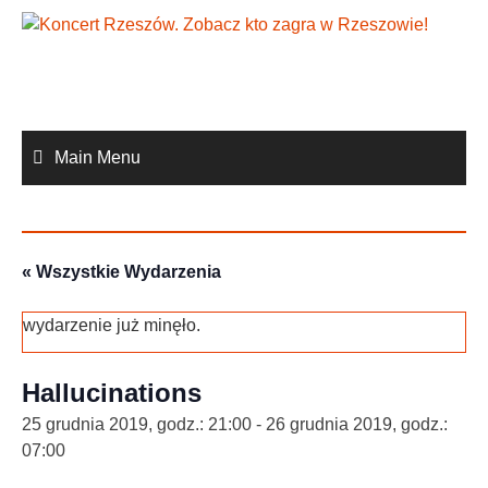
Skip
to
content
Main Menu
« Wszystkie Wydarzenia
wydarzenie już minęło.
Hallucinations
25 grudnia 2019, godz.: 21:00
-
26 grudnia 2019, godz.:
07:00