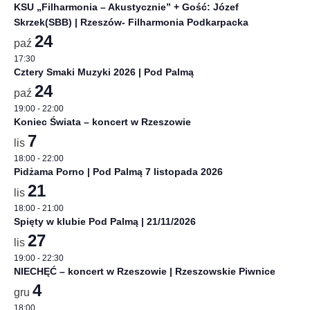
KSU „Filharmonia – Akustycznie” + Gość: Józef
Skrzek(SBB) | Rzeszów- Filharmonia Podkarpacka
24
paź
17:30
Cztery Smaki Muzyki 2026 | Pod Palmą
24
paź
19:00
-
22:00
Koniec Świata – koncert w Rzeszowie
7
lis
18:00
-
22:00
Pidżama Porno | Pod Palmą 7 listopada 2026
21
lis
18:00
-
21:00
Spięty w klubie Pod Palmą | 21/11/2026
27
lis
19:00
-
22:30
NIECHĘĆ – koncert w Rzeszowie | Rzeszowskie Piwnice
4
gru
18:00