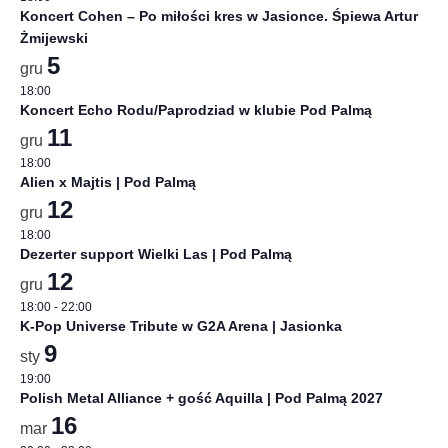
Koncert Cohen – Po miłości kres w Jasionce. Śpiewa Artur
Żmijewski
5
gru
18:00
Koncert Echo Rodu/Paprodziad w klubie Pod Palmą
11
gru
18:00
Alien x Majtis | Pod Palmą
12
gru
18:00
Dezerter support Wielki Las | Pod Palmą
12
gru
18:00
-
22:00
K-Pop Universe Tribute w G2A Arena | Jasionka
9
sty
19:00
Polish Metal Alliance + gość Aquilla | Pod Palmą 2027
16
mar