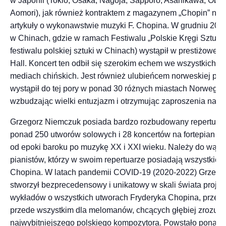
w Japonii (Tokio, Osaka, Nagoja, Sapporo, Asahikawa, Obih
Aomori), jak również kontraktem z magazynem „Chopin” na
artykuły o wykonawstwie muzyki F. Chopina. W grudniu 201
w Chinach, gdzie w ramach Festiwalu „Polskie Kręgi Sztuki
festiwalu polskiej sztuki w Chinach) wystąpił w prestiżowej 
Hall. Koncert ten odbił się szerokim echem we wszystkich n
mediach chińskich. Jest również ulubieńcem norweskiej pub
wystąpił do tej pory w ponad 30 różnych miastach Norwegii,
wzbudzając wielki entuzjazm i otrzymując zaproszenia na ko
Grzegorz Niemczuk posiada bardzo rozbudowany repertuar
ponad 250 utworów solowych i 28 koncertów na fortepian z o
od epoki baroku po muzykę XX i XXI wieku. Należy do wąsk
pianistów, którzy w swoim repertuarze posiadają wszystkie 
Chopina. W latach pandemii COVID-19 (2020-2022) Grzego
stworzył bezprecedensowy i unikatowy w skali świata projek
wykładów o wszystkich utworach Fryderyka Chopina, przez
przede wszystkim dla melomanów, chcących głębiej zrozumi
najwybitniejszego polskiego kompozytora. Powstało ponad