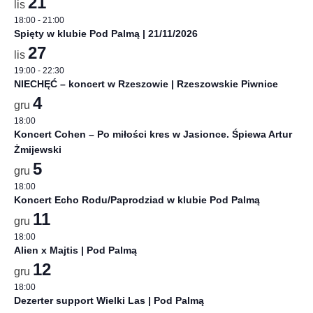
21
lis
18:00
-
21:00
Spięty w klubie Pod Palmą | 21/11/2026
27
lis
19:00
-
22:30
NIECHĘĆ – koncert w Rzeszowie | Rzeszowskie Piwnice
4
gru
18:00
Koncert Cohen – Po miłości kres w Jasionce. Śpiewa Artur
Żmijewski
5
gru
18:00
Koncert Echo Rodu/Paprodziad w klubie Pod Palmą
11
gru
18:00
Alien x Majtis | Pod Palmą
12
gru
18:00
Dezerter support Wielki Las | Pod Palmą