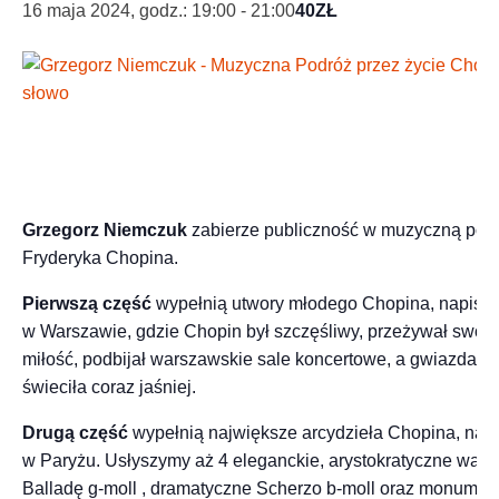
16 maja 2024, godz.: 19:00
-
21:00
40ZŁ
Grzegorz Niemczuk
zabierze publiczność w muzyczną podr
Fryderyka Chopina.
Pierwszą część
wypełnią utwory młodego Chopina, napisan
w Warszawie, gdzie Chopin był szczęśliwy, przeżywał swoj
miłość, podbijał warszawskie sale koncertowe, a gwiazda je
świeciła coraz jaśniej.
Drugą część
wypełnią największe arcydzieła Chopina, napi
w Paryżu. Usłyszymy aż 4 eleganckie, arystokratyczne walc
Balladę g-moll , dramatyczne Scherzo b-moll oraz monumen