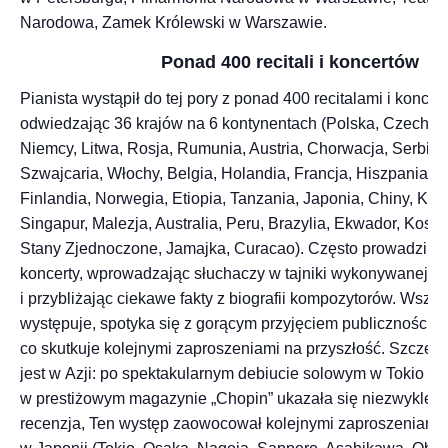
Narodowa, Zamek Królewski w Warszawie.
Ponad 400 recitali i koncertów
Pianista wystąpił do tej pory z ponad 400 recitalami i koncer
odwiedzając 36 krajów na 6 kontynentach (Polska, Czechy, 
Niemcy, Litwa, Rosja, Rumunia, Austria, Chorwacja, Serbia, 
Szwajcaria, Włochy, Belgia, Holandia, Francja, Hiszpania, W
Finlandia, Norwegia, Etiopia, Tanzania, Japonia, Chiny, Ko
Singapur, Malezja, Australia, Peru, Brazylia, Ekwador, Kosta
Stany Zjednoczone, Jamajka, Curacao). Często prowadzi s
koncerty, wprowadzając słuchaczy w tajniki wykonywanej m
i przybliżając ciekawe fakty z biografii kompozytorów. Wszęd
występuje, spotyka się z gorącym przyjęciem publiczności ora
co skutkuje kolejnymi zaproszeniami na przyszłość. Szczeg
jest w Azji: po spektakularnym debiucie solowym w Tokio w 
w prestiżowym magazynie „Chopin” ukazała się niezwykle e
recenzja, Ten występ zaowocował kolejnymi zaproszeniami n