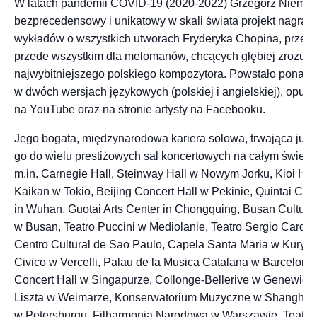
W latach pandemii COVID-19 (2020-2022) Grzegorz Niemcz
bezprecedensowy i unikatowy w skali świata projekt nagrań 
wykładów o wszystkich utworach Fryderyka Chopina, przez
przede wszystkim dla melomanów, chcących głębiej zrozumi
najwybitniejszego polskiego kompozytora. Powstało ponad
w dwóch wersjach językowych (polskiej i angielskiej), opub
na YouTube oraz na stronie artysty na Facebooku.
Jego bogata, międzynarodowa kariera solowa, trwająca już 1
go do wielu prestiżowych sal koncertowych na całym świeci
m.in. Carnegie Hall, Steinway Hall w Nowym Jorku, Kioi Hal
Kaikan w Tokio, Beijing Concert Hall w Pekinie, Quintai Conc
in Wuhan, Guotai Arts Center in Chongquing, Busan Cultura
w Busan, Teatro Puccini w Mediolanie, Teatro Sergio Cardo
Centro Cultural de Sao Paulo, Capela Santa Maria w Kurytyb
Civico w Vercelli, Palau de la Musica Catalana w Barcelonie,
Concert Hall w Singapurze, Collonge-Bellerive w Genewie,
Liszta w Weimarze, Konserwatorium Muzyczne w Shanghaju,
w Petersburgu, Filharmonia Narodowa w Warszawie, Teatr W