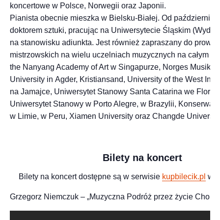
koncertowe w Polsce, Norwegii oraz Japonii.
Pianista obecnie mieszka w Bielsku-Białej. Od października 
doktorem sztuki, pracując na Uniwersytecie Śląskim (Wydzia
na stanowisku adiunkta. Jest również zapraszany do prowa
mistrzowskich na wielu uczelniach muzycznych na całym świ
the Nanyang Academy of Art w Singapurze, Norges Musikkh
University in Agder, Kristiansand, University of the West Ind
na Jamajce, Uniwersytet Stanowy Santa Catarina we Florian
Uniwersytet Stanowy w Porto Alegre, w Brazylii, Konserwa
w Limie, w Peru, Xiamen University oraz Changde Universit
Bilety na koncert
Bilety na koncert dostępne są w serwisie
kupbilecik.pl
w ce
Grzegorz Niemczuk – „Muzyczna Podróż przez życie Chopin