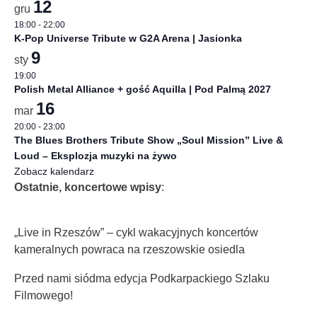
12
gru
18:00
-
22:00
K-Pop Universe Tribute w G2A Arena | Jasionka
9
sty
19:00
Polish Metal Alliance + gość Aquilla | Pod Palmą 2027
16
mar
20:00
-
23:00
The Blues Brothers Tribute Show „Soul Mission” Live &
Loud – Eksplozja muzyki na żywo
Zobacz kalendarz
Ostatnie, koncertowe wpisy
:
„Live in Rzeszów” – cykl wakacyjnych koncertów
kameralnych powraca na rzeszowskie osiedla
Przed nami siódma edycja Podkarpackiego Szlaku
Filmowego!