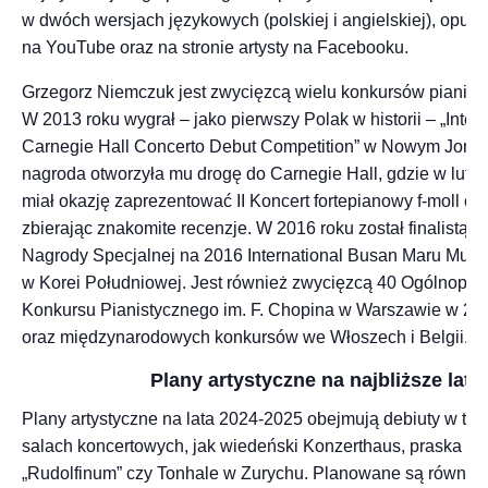
w dwóch wersjach językowych (polskiej i angielskiej), opub
na YouTube oraz na stronie artysty na Facebooku.
Grzegorz Niemczuk jest zwycięzcą wielu konkursów pianist
W 2013 roku wygrał – jako pierwszy Polak w historii – „Intern
Carnegie Hall Concerto Debut Competition” w Nowym Jorku.
nagroda otworzyła mu drogę do Carnegie Hall, gdzie w luty
miał okazję zaprezentować II Koncert fortepianowy f-moll op.
zbierając znakomite recenzje. W 2016 roku został finalistą o
Nagrody Specjalnej na 2016 International Busan Maru Music
w Korei Południowej. Jest również zwycięzcą 40 Ogólnopol
Konkursu Pianistycznego im. F. Chopina w Warszawie w 20
oraz międzynarodowych konkursów we Włoszech i Belgii.
Plany artystyczne na najbliższe lata
Plany artystyczne na lata 2024-2025 obejmują debiuty w tak
salach koncertowych, jak wiedeński Konzerthaus, praska S
„Rudolfinum” czy Tonhale w Zurychu. Planowane są również