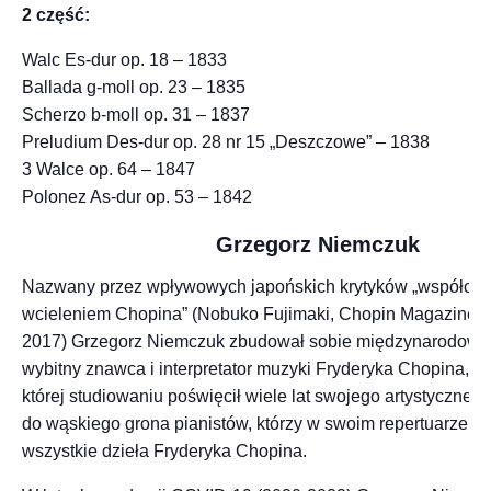
2 część:
Walc Es-dur op. 18 – 1833
Ballada g-moll op. 23 – 1835
Scherzo b-moll op. 31 – 1837
Preludium Des-dur op. 28 nr 15 „Deszczowe” – 1838
3 Walce op. 64 – 1847
Polonez As-dur op. 53 – 1842
Grzegorz Niemczuk
Nazwany przez wpływowych japońskich krytyków „współcz
wcieleniem Chopina” (Nobuko Fujimaki, Chopin Magazine, T
2017) Grzegorz Niemczuk zbudował sobie międzynarodową
wybitny znawca i interpretator muzyki Fryderyka Chopina,
której studiowaniu poświęcił wiele lat swojego artystyczneg
do wąskiego grona pianistów, którzy w swoim repertuarze p
wszystkie dzieła Fryderyka Chopina.