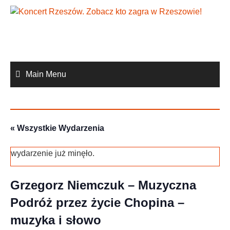
Skip
to
content
Main Menu
« Wszystkie Wydarzenia
wydarzenie już minęło.
Grzegorz Niemczuk – Muzyczna
Podróż przez życie Chopina –
muzyka i słowo