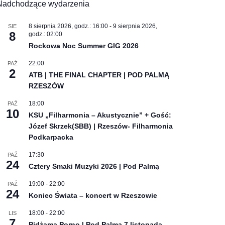
Nadchodzące wydarzenia
8 sierpnia 2026, godz.: 16:00
-
9 sierpnia 2026,
SIE
8
godz.: 02:00
Rockowa Noc Summer GIG 2026
22:00
PAŹ
2
ATB | THE FINAL CHAPTER | POD PALMĄ
RZESZÓW
18:00
PAŹ
10
KSU „Filharmonia – Akustycznie” + Gość:
Józef Skrzek(SBB) | Rzeszów- Filharmonia
Podkarpacka
17:30
PAŹ
24
Cztery Smaki Muzyki 2026 | Pod Palmą
19:00
-
22:00
PAŹ
24
Koniec Świata – koncert w Rzeszowie
18:00
-
22:00
LIS
7
Pidżama Porno | Pod Palmą 7 listopada