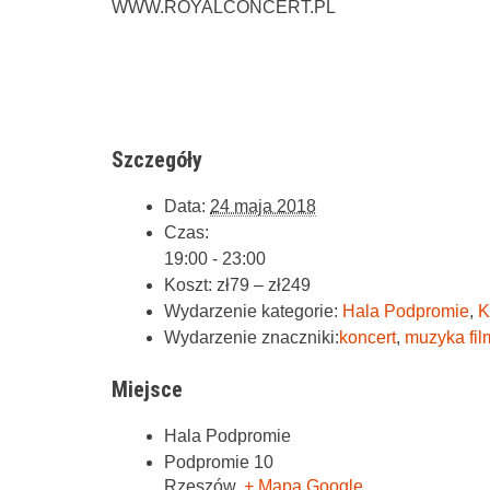
WWW.ROYALCONCERT.PL
Szczegóły
Data:
24 maja 2018
Czas:
19:00 - 23:00
Koszt:
zł79 – zł249
Wydarzenie kategorie:
Hala Podpromie
,
K
Wydarzenie znaczniki:
koncert
,
muzyka fi
Miejsce
Hala Podpromie
Podpromie 10
Rzeszów
,
+ Mapa Google