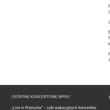
k
J
OSTATNIE KONCERTOWE WPISY
T
„Live in Rzeszów” – cykl wakacyjnych koncertów