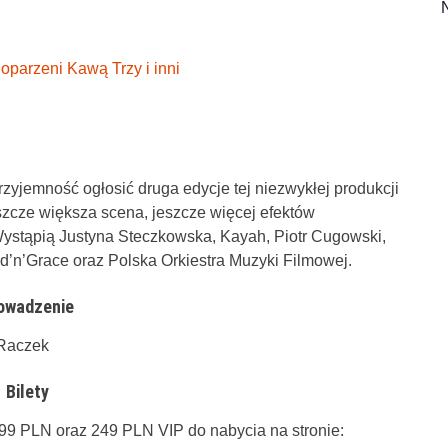
parzeni Kawą Trzy i inni
yjemność ogłosić druga edycje tej niezwykłej produkcji
szcze większa scena, jeszcze więcej efektów
.Wystąpią Justyna Steczkowska, Kayah, Piotr Cugowski,
d’n’Grace oraz Polska Orkiestra Muzyki Filmowej.
owadzenie
 Raczek
Bilety
9 PLN oraz 249 PLN VIP do nabycia na stronie: