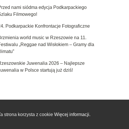
Przed nami siódma edycja Podkarpackiego
Szlaku Filmowego!
24. Podkarpackie Konfrontacje Fotograficzne
Brzmienia world music w Rzeszowie na 11.
Festiwalu „Reggae nad Wisłokiem – Gramy dla
limatu”
Rzeszowskie Juwenalia 2026 – Najlepsze
uwenalia w Polsce startują już dziś!
a strona korzysta z cookie
Więcej informacji.