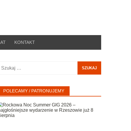
AT
KONTAKT
zukaj:
POLECAMY / PATRONUJEMY