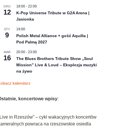
18:00
-
22:00
GRU
12
K-Pop Universe Tribute w G2A Arena |
Jasionka
19:00
STY
9
Polish Metal Alliance + gość Aquilla |
Pod Palmą 2027
20:00
-
23:00
MAR
16
The Blues Brothers Tribute Show „Soul
Mission” Live & Loud – Eksplozja muzyki
na żywo
obacz kalendarz
Ostatnie, koncertowe wpisy
:
„Live in Rzeszów” – cykl wakacyjnych koncertów
kameralnych powraca na rzeszowskie osiedla