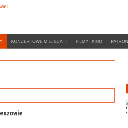
Y
KONCERTOWE MIEJSCA
FILMY I KINO
PATRON
S
zeszowie