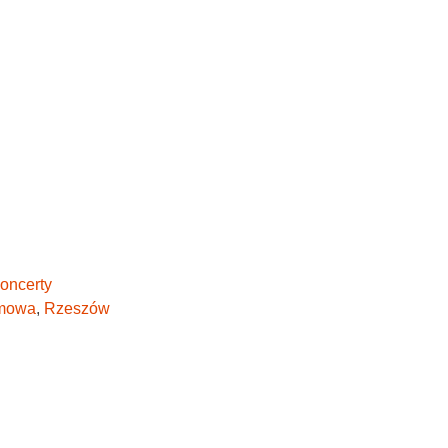
oncerty
lmowa
,
Rzeszów