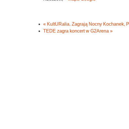
«
KultURalia. Zagrają Nocny Kochanek, Po
TEDE zagra koncert w G2Arena
»