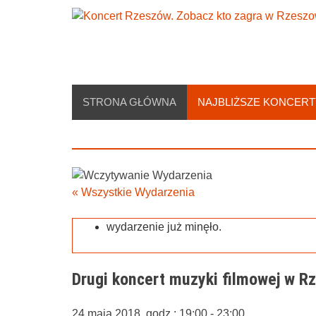
Skip
to
content
STRONA GŁÓWNA
NAJBLIŻSZE KONCERT
« Wszystkie Wydarzenia
wydarzenie już minęło.
Drugi koncert muzyki filmowej w R
24 maja 2018, godz.: 19:00
-
23:00