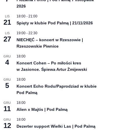
2026
18:00
-
21:00
LIS
21
Spięty w klubie Pod Palmą | 21/11/2026
19:00
-
22:30
LIS
27
NIECHĘĆ – koncert w Rzeszowie |
Rzeszowskie Piwnice
18:00
GRU
4
Koncert Cohen – Po miłości kres
w Jasionce. Śpiewa Artur Żmijewski
18:00
GRU
5
Koncert Echo Rodu/Paprodziad w klubie
Pod Palmą
18:00
GRU
11
Alien x Majtis | Pod Palmą
18:00
GRU
12
Dezerter support Wielki Las | Pod Palmą