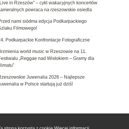
„Live in Rzeszów” – cykl wakacyjnych koncertów
kameralnych powraca na rzeszowskie osiedla
Przed nami siódma edycja Podkarpackiego
Szlaku Filmowego!
24. Podkarpackie Konfrontacje Fotograficzne
Brzmienia world music w Rzeszowie na 11.
Festiwalu „Reggae nad Wisłokiem – Gramy dla
limatu”
Rzeszowskie Juwenalia 2026 – Najlepsze
uwenalia w Polsce startują już dziś!
a strona korzysta z cookie
Więcej informacji.