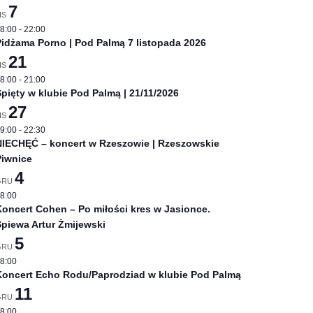
7
IS
8:00
-
22:00
idżama Porno | Pod Palmą 7 listopada 2026
21
IS
8:00
-
21:00
pięty w klubie Pod Palmą | 21/11/2026
27
IS
9:00
-
22:30
NIECHĘĆ – koncert w Rzeszowie | Rzeszowskie
Piwnice
4
GRU
8:00
oncert Cohen – Po miłości kres w Jasionce.
piewa Artur Żmijewski
5
GRU
8:00
Koncert Echo Rodu/Paprodziad w klubie Pod Palmą
11
GRU
8:00