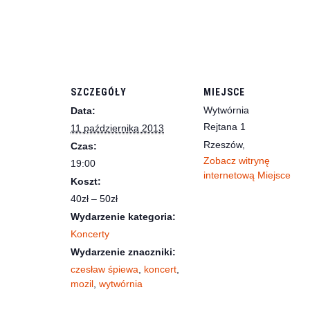
SZCZEGÓŁY
MIEJSCE
Wytwórnia
Data:
Rejtana 1
11 października 2013
Rzeszów
,
Czas:
Zobacz witrynę
19:00
internetową Miejsce
Koszt:
40zł – 50zł
Wydarzenie kategoria:
Koncerty
Wydarzenie znaczniki:
czesław śpiewa
,
koncert
,
mozil
,
wytwórnia