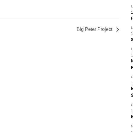
L
1
P
L
Big Peter Project
1
S
L
1
1
K
Ś
1
1