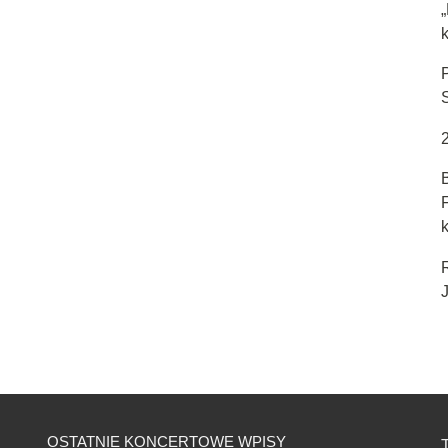
k
J
OSTATNIE KONCERTOWE WPISY
T