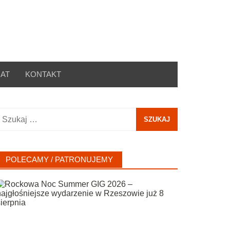
AT
KONTAKT
zukaj:
POLECAMY / PATRONUJEMY