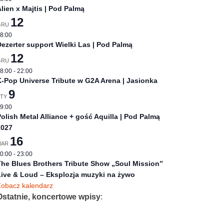
lien x Majtis | Pod Palmą
12
GRU
8:00
ezerter support Wielki Las | Pod Palmą
12
GRU
8:00
-
22:00
-Pop Universe Tribute w G2A Arena | Jasionka
9
STY
9:00
olish Metal Alliance + gość Aquilla | Pod Palmą
2027
16
MAR
0:00
-
23:00
he Blues Brothers Tribute Show „Soul Mission”
ive & Loud – Eksplozja muzyki na żywo
obacz kalendarz
Ostatnie, koncertowe wpisy
: