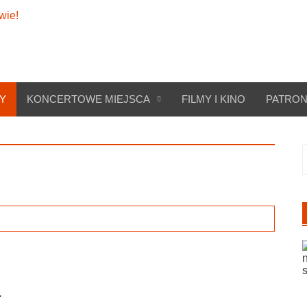
Y
KONCERTOWE MIEJSCA
FILMY I KINO
PATRON
S
Ł