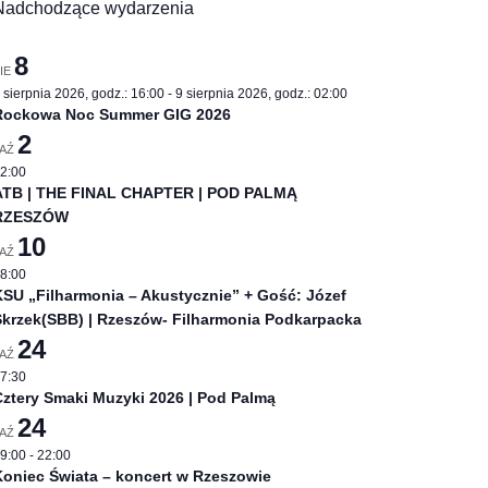
Nadchodzące wydarzenia
8
IE
 sierpnia 2026, godz.: 16:00
-
9 sierpnia 2026, godz.: 02:00
Rockowa Noc Summer GIG 2026
2
PAŹ
2:00
ATB | THE FINAL CHAPTER | POD PALMĄ
RZESZÓW
10
PAŹ
8:00
SU „Filharmonia – Akustycznie” + Gość: Józef
Skrzek(SBB) | Rzeszów- Filharmonia Podkarpacka
24
PAŹ
7:30
ztery Smaki Muzyki 2026 | Pod Palmą
24
PAŹ
9:00
-
22:00
oniec Świata – koncert w Rzeszowie