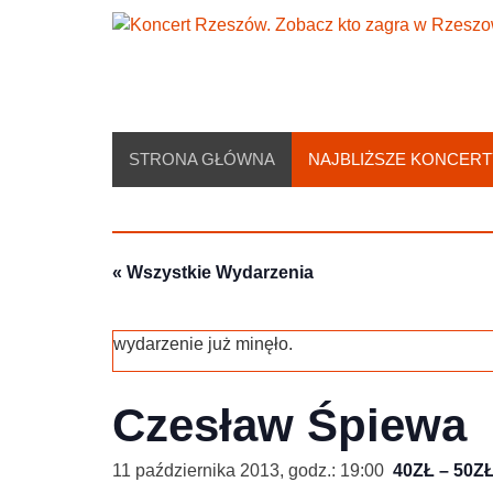
Skip
to
content
STRONA GŁÓWNA
NAJBLIŻSZE KONCERT
« Wszystkie Wydarzenia
wydarzenie już minęło.
Czesław Śpiewa
11 października 2013, godz.: 19:00
40ZŁ – 50Z