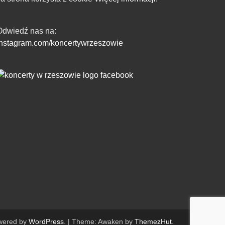
Odwiedź nas na:
instagram.com/koncertywrzeszowie
wered by
WordPress
.
|
Theme: Awaken by
ThemezHut
.