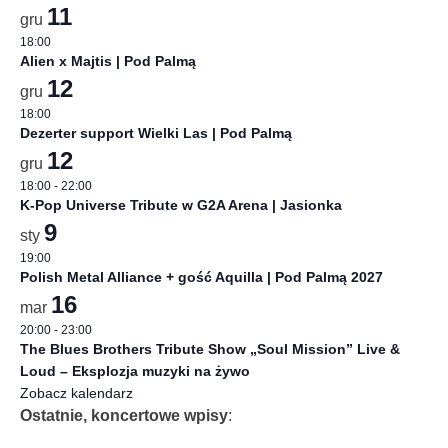
11
gru
18:00
Alien x Majtis | Pod Palmą
12
gru
18:00
Dezerter support Wielki Las | Pod Palmą
12
gru
18:00
-
22:00
K-Pop Universe Tribute w G2A Arena | Jasionka
9
sty
19:00
Polish Metal Alliance + gość Aquilla | Pod Palmą 2027
16
mar
20:00
-
23:00
The Blues Brothers Tribute Show „Soul Mission” Live &
Loud – Eksplozja muzyki na żywo
Zobacz kalendarz
Ostatnie, koncertowe wpisy
: