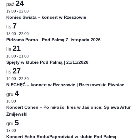
24
paź
19:00
-
22:00
Koniec Świata – koncert w Rzeszowie
7
lis
18:00
-
22:00
Pidżama Porno | Pod Palmą 7 listopada 2026
21
lis
18:00
-
21:00
Spięty w klubie Pod Palmą | 21/11/2026
27
lis
19:00
-
22:30
NIECHĘĆ – koncert w Rzeszowie | Rzeszowskie Piwnice
4
gru
18:00
Koncert Cohen – Po miłości kres w Jasionce. Śpiewa Artur
Żmijewski
5
gru
18:00
Koncert Echo Rodu/Paprodziad w klubie Pod Palmą