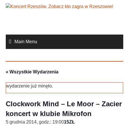
Skip
to
content
Main Menu
« Wszystkie Wydarzenia
wydarzenie już minęło.
Clockwork Mind – Le Moor – Zacier
koncert w klubie Mikrofon
5 grudnia 2014, godz.: 19:00
15ZŁ