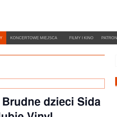
Y
KONCERTOWE MIEJSCA
FILMY I KINO
PATRON
S
 Brudne dzieci Sida
ubie Vinyl