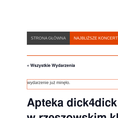
Skip
to
content
STRONA GŁÓWNA
NAJBLIŻSZE KONCERT
« Wszystkie Wydarzenia
wydarzenie już minęło.
Apteka dick4dick
w rzeszowskim kl