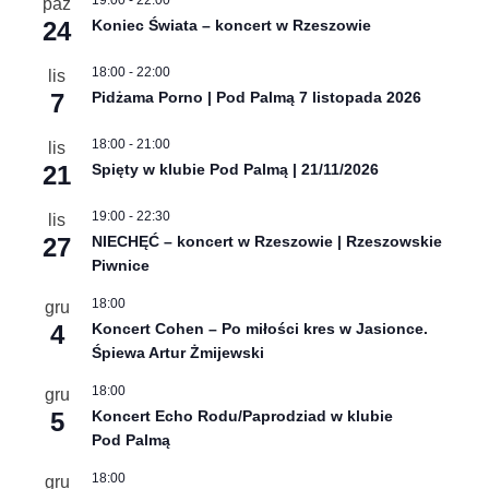
19:00
-
22:00
paź
24
Koniec Świata – koncert w Rzeszowie
18:00
-
22:00
lis
7
Pidżama Porno | Pod Palmą 7 listopada 2026
18:00
-
21:00
lis
21
Spięty w klubie Pod Palmą | 21/11/2026
19:00
-
22:30
lis
27
NIECHĘĆ – koncert w Rzeszowie | Rzeszowskie
Piwnice
18:00
gru
4
Koncert Cohen – Po miłości kres w Jasionce.
Śpiewa Artur Żmijewski
18:00
gru
5
Koncert Echo Rodu/Paprodziad w klubie
Pod Palmą
18:00
gru