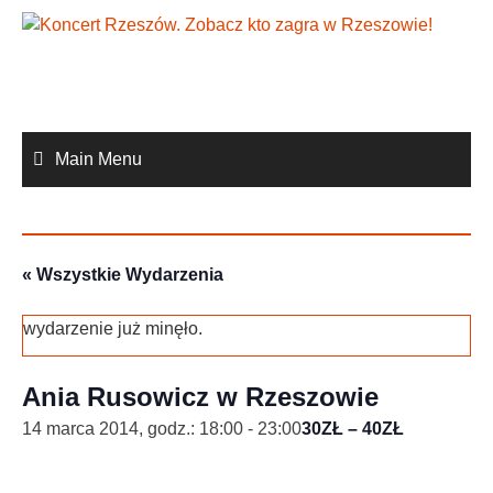
Skip
to
content
Main Menu
« Wszystkie Wydarzenia
wydarzenie już minęło.
Ania Rusowicz w Rzeszowie
14 marca 2014, godz.: 18:00
-
23:00
30ZŁ – 40ZŁ