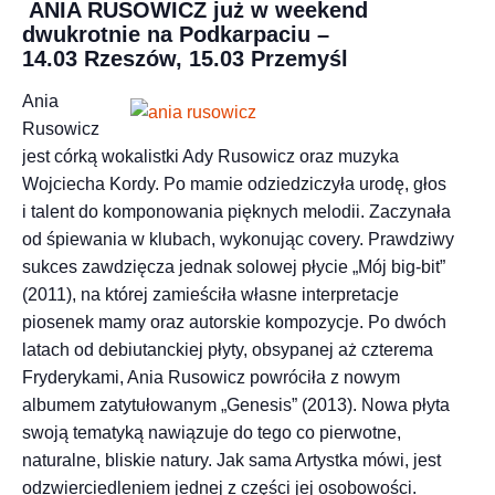
ANIA RUSOWICZ już w weekend
dwukrotnie na Podkarpaciu –
14.03 Rzeszów, 15.03 Przemyśl
Ania
Rusowicz
jest córką wokalistki Ady Rusowicz oraz muzyka
Wojciecha Kordy. Po mamie odziedziczyła urodę, głos
i talent do komponowania pięknych melodii. Zaczynała
od śpiewania w klubach, wykonując covery. Prawdziwy
sukces zawdzięcza jednak solowej płycie „Mój big-bit”
(2011), na której zamieściła własne interpretacje
piosenek mamy oraz autorskie kompozycje. Po dwóch
latach od debiutanckiej płyty, obsypanej aż czterema
Fryderykami, Ania Rusowicz powróciła z nowym
albumem zatytułowanym „Genesis” (2013). Nowa płyta
swoją tematyką nawiązuje do tego co pierwotne,
naturalne, bliskie natury. Jak sama Artystka mówi, jest
odzwierciedleniem jednej z części jej osobowości.