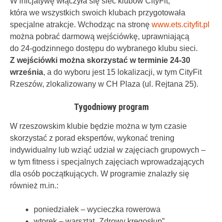
W inicjatywę włączyła się sieć klubów CityFit,
która we wszystkich swoich klubach przygotowała
specjalne atrakcje. Wchodząc na stronę
www.ets.cityfit.pl
można pobrać darmową wejściówkę, uprawniającą
do 24-godzinnego dostępu do wybranego klubu sieci.
Z wejściówki można skorzystać w terminie 24-30
września
, a do wyboru jest 15 lokalizacji, w tym CityFit
Rzeszów, zlokalizowany w CH Plaza (ul. Rejtana 25).
Tygodniowy program
W rzeszowskim klubie będzie można w tym czasie
skorzystać z porad ekspertów, wykonać trening
indywidualny lub wziąć udział w zajęciach grupowych –
w tym fitness i specjalnych zajęciach wprowadzających
dla osób początkujących. W programie znalazły się
również m.in.:
poniedziałek – wycieczka rowerowa
wtorek – warsztat „Zdrowy kręgosłup”