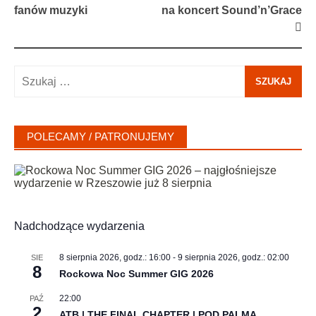
navigation
fanów muzyki
na koncert Sound’n’Grace
Szukaj:
POLECAMY / PATRONUJEMY
Nadchodzące wydarzenia
8 sierpnia 2026, godz.: 16:00
-
9 sierpnia 2026, godz.: 02:00
SIE
8
Rockowa Noc Summer GIG 2026
22:00
PAŹ
2
ATB | THE FINAL CHAPTER | POD PALMĄ