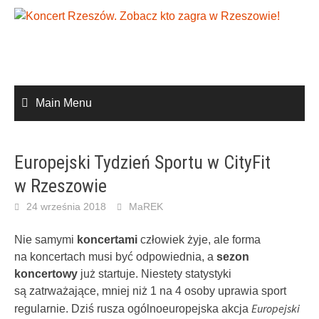
Skip
to
content
Main Menu
Europejski Tydzień Sportu w CityFit
w Rzeszowie
24 września 2018
MaREK
Nie samymi
koncertami
człowiek żyje, ale forma
na koncertach musi być odpowiednia, a
sezon
koncertowy
już startuje. Niestety statystyki
są zatrważające, mniej niż 1 na 4 osoby uprawia sport
Europejski
regularnie. Dziś rusza ogólnoeuropejska akcja