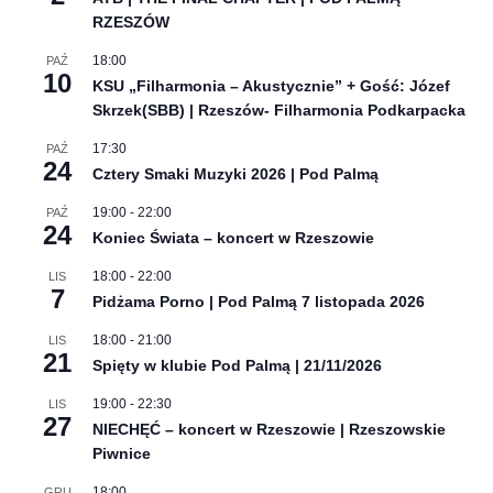
RZESZÓW
18:00
PAŹ
10
KSU „Filharmonia – Akustycznie” + Gość: Józef
Skrzek(SBB) | Rzeszów- Filharmonia Podkarpacka
17:30
PAŹ
24
Cztery Smaki Muzyki 2026 | Pod Palmą
19:00
-
22:00
PAŹ
24
Koniec Świata – koncert w Rzeszowie
18:00
-
22:00
LIS
7
Pidżama Porno | Pod Palmą 7 listopada 2026
18:00
-
21:00
LIS
21
Spięty w klubie Pod Palmą | 21/11/2026
19:00
-
22:30
LIS
27
NIECHĘĆ – koncert w Rzeszowie | Rzeszowskie
Piwnice
18:00
GRU