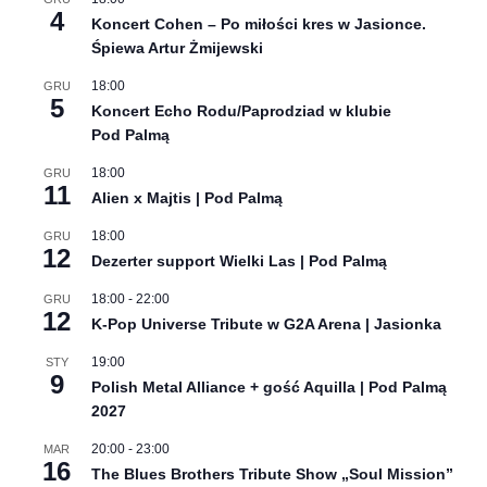
4
Koncert Cohen – Po miłości kres w Jasionce.
Śpiewa Artur Żmijewski
18:00
GRU
5
Koncert Echo Rodu/Paprodziad w klubie
Pod Palmą
18:00
GRU
11
Alien x Majtis | Pod Palmą
18:00
GRU
12
Dezerter support Wielki Las | Pod Palmą
18:00
-
22:00
GRU
12
K-Pop Universe Tribute w G2A Arena | Jasionka
19:00
STY
9
Polish Metal Alliance + gość Aquilla | Pod Palmą
2027
20:00
-
23:00
MAR
16
The Blues Brothers Tribute Show „Soul Mission”