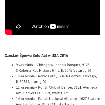
Czesław Śpiewa Solo Act w USA 2016
9 września – Chicago w Janosik Banquet, 9126
S Roberts Rd., Hickory Hills, IL 60457, start g.20
10 września – Retro Café , 3246 N Central, Chicago,
IL 60634, start g.20
11 września – Polish Club of Denver, 3121, Alemeda
Ave, Denver CO 80219, start g.17:30
14 września – Polish National Alliance , 1627 Eastern
Ave, Baltimore ,MD 21231, start g. 19