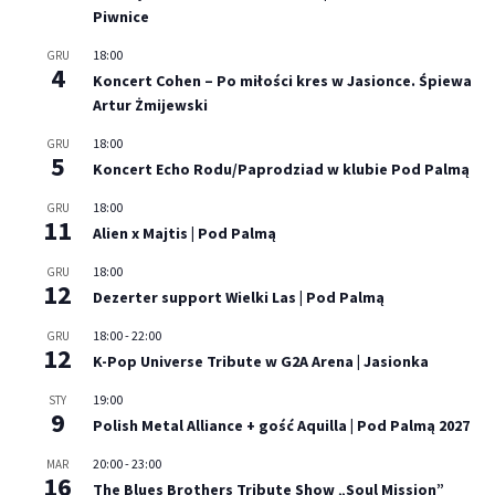
Piwnice
18:00
GRU
4
Koncert Cohen – Po miłości kres w Jasionce. Śpiewa
Artur Żmijewski
18:00
GRU
5
Koncert Echo Rodu/Paprodziad w klubie Pod Palmą
18:00
GRU
11
Alien x Majtis | Pod Palmą
18:00
GRU
12
Dezerter support Wielki Las | Pod Palmą
18:00
-
22:00
GRU
12
K-Pop Universe Tribute w G2A Arena | Jasionka
19:00
STY
9
Polish Metal Alliance + gość Aquilla | Pod Palmą 2027
20:00
-
23:00
MAR
16
The Blues Brothers Tribute Show „Soul Mission”