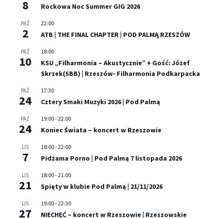
8
Rockowa Noc Summer GIG 2026
22:00
PAŹ
2
ATB | THE FINAL CHAPTER | POD PALMĄ RZESZÓW
18:00
PAŹ
10
KSU „Filharmonia – Akustycznie” + Gość: Józef
Skrzek(SBB) | Rzeszów- Filharmonia Podkarpacka
17:30
PAŹ
24
Cztery Smaki Muzyki 2026 | Pod Palmą
19:00
-
22:00
PAŹ
24
Koniec Świata – koncert w Rzeszowie
18:00
-
22:00
LIS
7
Pidżama Porno | Pod Palmą 7 listopada 2026
18:00
-
21:00
LIS
21
Spięty w klubie Pod Palmą | 21/11/2026
19:00
-
22:30
LIS
27
NIECHĘĆ – koncert w Rzeszowie | Rzeszowskie