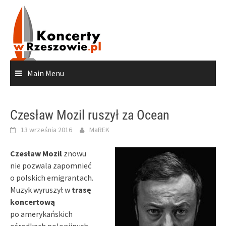
Skip
to
content
Main Menu
Czesław Mozil ruszył za Ocean
13 września 2016
MaREK
Czesław Mozil
znowu
nie pozwala zapomnieć
o polskich emigrantach.
Muzyk wyruszył w
trasę
koncertową
po amerykańskich