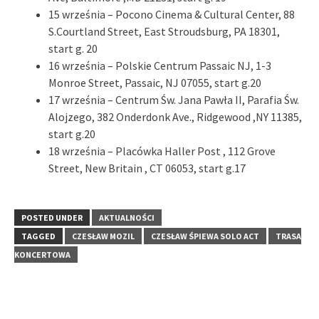
15 września – Pocono Cinema & Cultural Center, 88
S.Courtland Street, East Stroudsburg, PA 18301,
start g. 20
16 września – Polskie Centrum Passaic NJ, 1-3
Monroe Street, Passaic, NJ 07055, start g.20
17 września – Centrum Św. Jana Pawła II, Parafia Św.
Alojzego, 382 Onderdonk Ave., Ridgewood ,NY 11385,
start g.20
18 września – Placówka Haller Post , 112 Grove
Street, New Britain , CT 06053, start g.17
POSTED UNDER
AKTUALNOŚCI
TAGGED
CZESŁAW MOZIL
CZESŁAW ŚPIEWA SOLO ACT
TRASA
KONCERTOWA