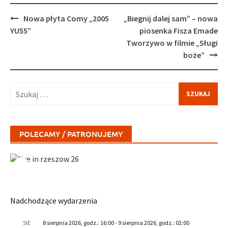
Post
Nowa płyta Comy „2005
„Biegnij dalej sam” – nowa
navigation
YU55”
piosenka Fisza Emade
Tworzywo w filmie „Sługi
boże”
Szukaj:
POLECAMY / PATRONUJEMY
Nadchodzące wydarzenia
8 sierpnia 2026, godz.: 16:00
-
9 sierpnia 2026, godz.: 02:00
SIE