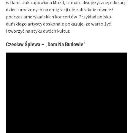
w Danii. Jak zapowiada Mozil, tematu dwujęzycznej edukacji
dzieci urodzonych na emigracji nie zabraknie również
podczas amerykańskich koncertów. Przykład polsko-
duńskiego artysty doskonale pokazuje, że warto żyć
i tworzyć na styku dwóch kultur.
Czesław Śpiewa – „Dom Na Budowie”