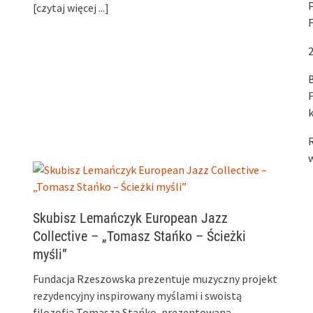
[czytaj więcej ...]
2
B
F
R
w
Skubisz Lemańczyk European Jazz
Collective – „Tomasz Stańko – Ścieżki
myśli”
Fundacja Rzeszowska prezentuje muzyczny projekt
rezydencyjny inspirowany myślami i swoistą
filozofią Tomasza Stańko, prezentowaną