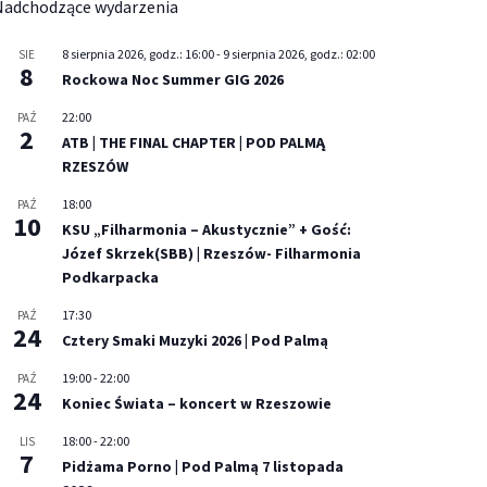
Nadchodzące wydarzenia
8 sierpnia 2026, godz.: 16:00
-
9 sierpnia 2026, godz.: 02:00
SIE
8
Rockowa Noc Summer GIG 2026
22:00
PAŹ
2
ATB | THE FINAL CHAPTER | POD PALMĄ
RZESZÓW
18:00
PAŹ
10
KSU „Filharmonia – Akustycznie” + Gość:
Józef Skrzek(SBB) | Rzeszów- Filharmonia
Podkarpacka
17:30
PAŹ
24
Cztery Smaki Muzyki 2026 | Pod Palmą
19:00
-
22:00
PAŹ
24
Koniec Świata – koncert w Rzeszowie
18:00
-
22:00
LIS
7
Pidżama Porno | Pod Palmą 7 listopada