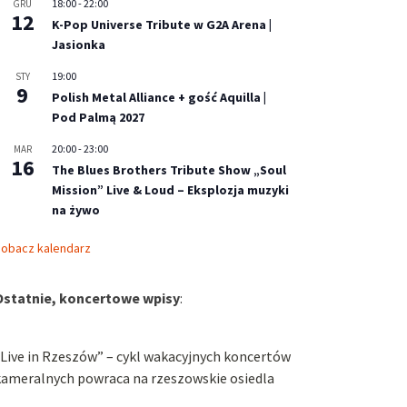
18:00
-
22:00
GRU
12
K-Pop Universe Tribute w G2A Arena |
Jasionka
19:00
STY
9
Polish Metal Alliance + gość Aquilla |
Pod Palmą 2027
20:00
-
23:00
MAR
16
The Blues Brothers Tribute Show „Soul
Mission” Live & Loud – Eksplozja muzyki
na żywo
obacz kalendarz
Ostatnie, koncertowe wpisy
:
Live in Rzeszów” – cykl wakacyjnych koncertów
kameralnych powraca na rzeszowskie osiedla