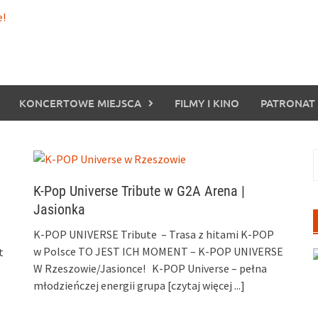
KONCERTOWE MIEJSCA
FILMY I KINO
PATRONAT
S
K-Pop Universe Tribute w G2A Arena |
Jasionka
K-POP UNIVERSE Tribute – Trasa z hitami K-POP
w Polsce TO JEST ICH MOMENT – K-POP UNIVERSE
t
W Rzeszowie/Jasionce! K-POP Universe – pełna
młodzieńczej energii grupa
[czytaj więcej ...]