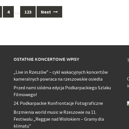
4
…
123
Next
OSTATNIE KONCERTOWE WPISY
T
„Live in Rzeszów” – cykl wakacyjnych koncertów
O
kameralnych powraca na rzeszowskie osiedla
Przed nami siódma edycja Podkarpackiego Szlaku
Filmowego!
24. Podkarpackie Konfrontacje Fotograficzne
Brzmienia world music w Rzeszowie na 11.
Festiwalu „Reggae nad Wisłokiem – Gramy dla
klimatu”