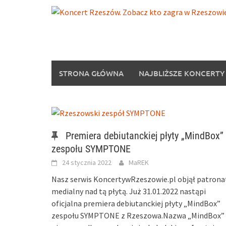
Skip
to
content
STRONA GŁÓWNA
NAJBLIŻSZE KONCERTY
Premiera debiutanckiej płyty „MindBox”
zespołu SYMPTONE
24 stycznia 2022
MaREK
Nasz serwis KoncertywRzeszowie.pl objął patrona
medialny nad tą płytą. Już 31.01.2022 nastąpi
oficjalna premiera debiutanckiej płyty „MindBox”
zespołu SYMPTONE z Rzeszowa.Nazwa „MindBox”