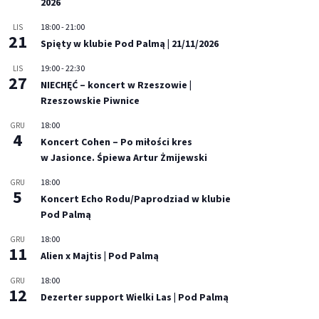
2026
18:00
-
21:00
LIS
21
Spięty w klubie Pod Palmą | 21/11/2026
19:00
-
22:30
LIS
27
NIECHĘĆ – koncert w Rzeszowie |
Rzeszowskie Piwnice
18:00
GRU
4
Koncert Cohen – Po miłości kres
w Jasionce. Śpiewa Artur Żmijewski
18:00
GRU
5
Koncert Echo Rodu/Paprodziad w klubie
Pod Palmą
18:00
GRU
11
Alien x Majtis | Pod Palmą
18:00
GRU
12
Dezerter support Wielki Las | Pod Palmą