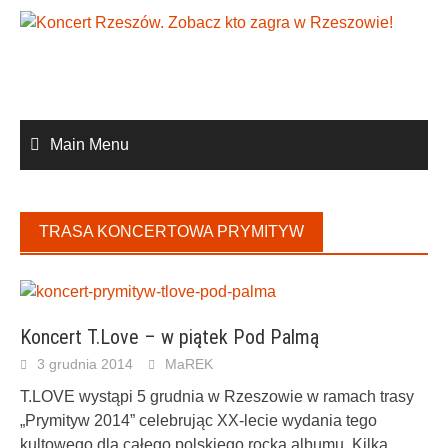
Skip
to
content
Main Menu
TRASA KONCERTOWA PRYMITYW
Koncert T.Love – w piątek Pod Palmą
3 grudnia 2014
MaREK
T.LOVE wystąpi 5 grudnia w Rzeszowie w ramach trasy
„Prymityw 2014” celebrując XX-lecie wydania tego
kultowego dla całego polskiego rocka albumu. Kilka