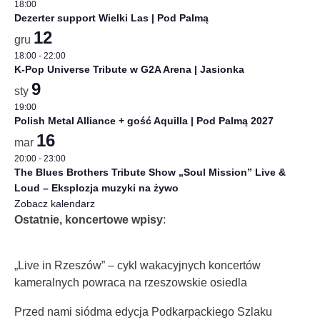
18:00
Dezerter support Wielki Las | Pod Palmą
12
gru
18:00
-
22:00
K-Pop Universe Tribute w G2A Arena | Jasionka
9
sty
19:00
Polish Metal Alliance + gość Aquilla | Pod Palmą 2027
16
mar
20:00
-
23:00
The Blues Brothers Tribute Show „Soul Mission” Live &
Loud – Eksplozja muzyki na żywo
Zobacz kalendarz
Ostatnie, koncertowe wpisy
:
„Live in Rzeszów” – cykl wakacyjnych koncertów
kameralnych powraca na rzeszowskie osiedla
Przed nami siódma edycja Podkarpackiego Szlaku