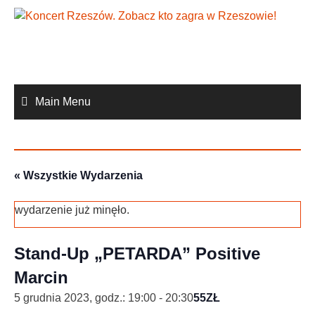
Skip
to
content
Main Menu
« Wszystkie Wydarzenia
wydarzenie już minęło.
Stand-Up „PETARDA” Positive
Marcin
5 grudnia 2023, godz.: 19:00
-
20:30
55ZŁ