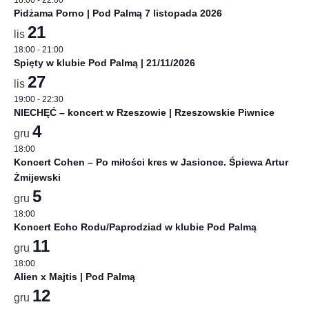
18:00
-
22:00
Pidżama Porno | Pod Palmą 7 listopada 2026
21
lis
18:00
-
21:00
Spięty w klubie Pod Palmą | 21/11/2026
27
lis
19:00
-
22:30
NIECHĘĆ – koncert w Rzeszowie | Rzeszowskie Piwnice
4
gru
18:00
Koncert Cohen – Po miłości kres w Jasionce. Śpiewa Artur
Żmijewski
5
gru
18:00
Koncert Echo Rodu/Paprodziad w klubie Pod Palmą
11
gru
18:00
Alien x Majtis | Pod Palmą
12
gru