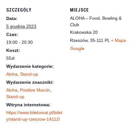
SZCZEGÓŁY
MIEJSCE
ALOHA – Food, Bowling &
Data:
Club
5 grudnia 2023
Krakowska 20
Czas:
Rzeszów
,
35-111
PL
+ Mapa
19:00 - 20:30
Google
Koszt:
55zł
Wydarzenie kategorie:
Aloha
,
Stand-up
Wydarzenie znaczniki:
Aloha
,
Positive Marcin
,
Stand-up
Witryna internetowa:
https://www.biletomat.pl/bilet
y/stand-up-rzeszow-14112/