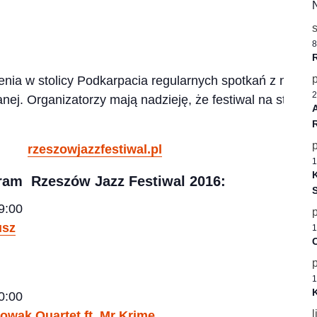
8
enia w stolicy Podkarpacia regularnych spotkań z najle
2
ej. Organizatorzy mają nadzieję, że festiwal na stałe z
rzeszowjazzfestiwal.pl
1
K
ram Rzeszów Jazz Festiwal 2016:
9:00
usz
1
C
1
K
0:00
l
owak Quartet ft. Mr Krime