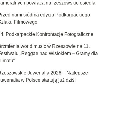
kameralnych powraca na rzeszowskie osiedla
Przed nami siódma edycja Podkarpackiego
Szlaku Filmowego!
24. Podkarpackie Konfrontacje Fotograficzne
Brzmienia world music w Rzeszowie na 11.
Festiwalu „Reggae nad Wisłokiem – Gramy dla
limatu”
Rzeszowskie Juwenalia 2026 – Najlepsze
uwenalia w Polsce startują już dziś!