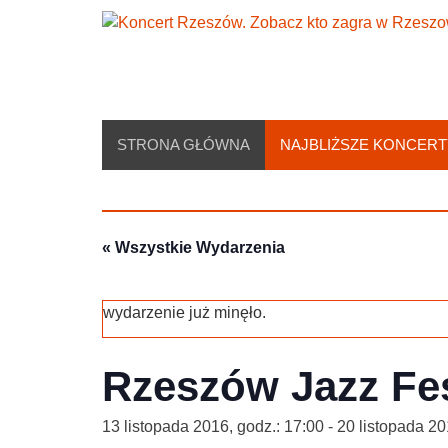
Skip
to
content
STRONA GŁÓWNA
NAJBLIŻSZE KONCERT
« Wszystkie Wydarzenia
wydarzenie już minęło.
Rzeszów Jazz Fes
13 listopada 2016, godz.: 17:00
-
20 listopada 20