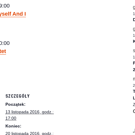
9:00
self And I
1
D
1
K
0:00
tet
1
P
2
T
SZCZEGÓŁY
L
Początek:
Z
13 listopada 2016, godz.:
17:00
Koniec:
20 listopada 2016, godz.: