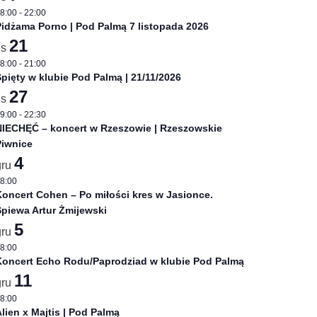
8:00
-
22:00
idżama Porno | Pod Palmą 7 listopada 2026
21
is
8:00
-
21:00
pięty w klubie Pod Palmą | 21/11/2026
27
is
9:00
-
22:30
NIECHĘĆ – koncert w Rzeszowie | Rzeszowskie
Piwnice
4
gru
8:00
oncert Cohen – Po miłości kres w Jasionce.
piewa Artur Żmijewski
5
gru
8:00
Koncert Echo Rodu/Paprodziad w klubie Pod Palmą
11
gru
8:00
lien x Majtis | Pod Palmą