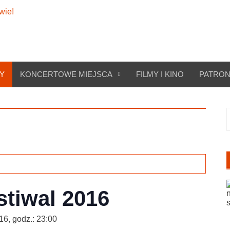
Y
KONCERTOWE MIEJSCA
FILMY I KINO
PATRON
S
tiwal 2016
16, godz.: 23:00