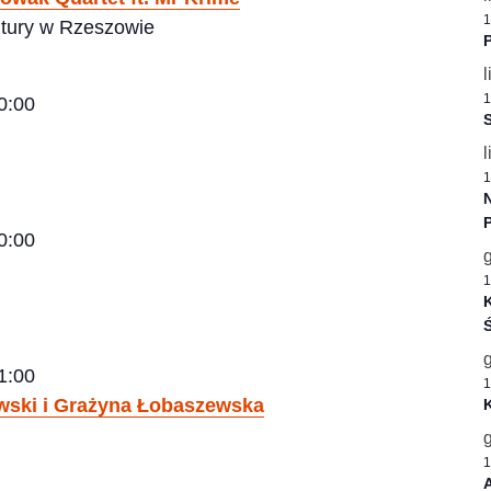
1
tury w Rzeszowie
P
l
1
0:00
S
l
1
0:00
1
K
Ś
1:00
1
wski i Grażyna Łobaszewska
1
A