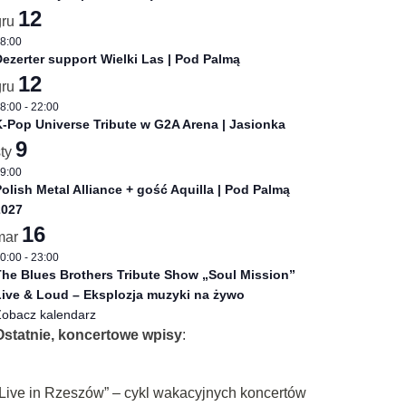
12
gru
8:00
ezerter support Wielki Las | Pod Palmą
12
gru
8:00
-
22:00
-Pop Universe Tribute w G2A Arena | Jasionka
9
sty
9:00
olish Metal Alliance + gość Aquilla | Pod Palmą
2027
16
mar
0:00
-
23:00
he Blues Brothers Tribute Show „Soul Mission”
ive & Loud – Eksplozja muzyki na żywo
obacz kalendarz
Ostatnie, koncertowe wpisy
:
„Live in Rzeszów” – cykl wakacyjnych koncertów