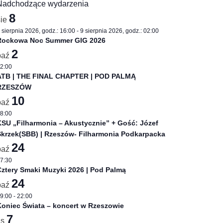
Nadchodzące wydarzenia
8
sie
 sierpnia 2026, godz.: 16:00
-
9 sierpnia 2026, godz.: 02:00
Rockowa Noc Summer GIG 2026
2
paź
pszą muzyką jazzową,
2:00
agości
ATB | THE FINAL CHAPTER | POD PALMĄ
RZESZÓW
10
paź
8:00
SU „Filharmonia – Akustycznie” + Gość: Józef
Skrzek(SBB) | Rzeszów- Filharmonia Podkarpacka
24
paź
7:30
ztery Smaki Muzyki 2026 | Pod Palmą
24
paź
9:00
-
22:00
oniec Świata – koncert w Rzeszowie
7
is