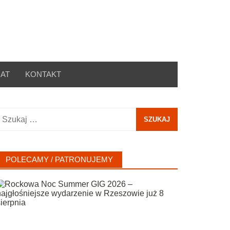
AT
KONTAKT
zukaj:
POLECAMY / PATRONUJEMY