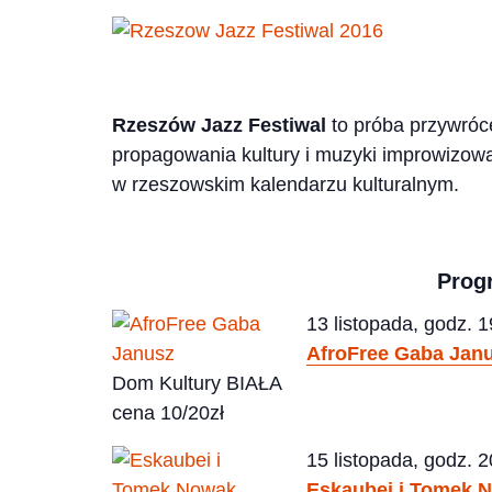
Rzeszów Jazz Festiwal
to próba przywróc
propagowania kultury i muzyki improwizowan
w rzeszowskim kalendarzu kulturalnym.
Prog
13 listopada, godz. 1
AfroFree Gaba Jan
Dom Kultury BIAŁA
cena 10/20zł
15 listopada, godz. 2
Eskaubei i Tomek N