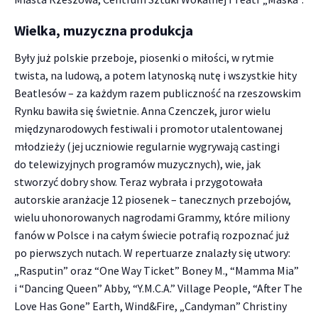
Wielka, muzyczna produkcja
Były już polskie przeboje, piosenki o miłości, w rytmie
twista, na ludową, a potem latynoską nutę i wszystkie hity
Beatlesów – za każdym razem publiczność na rzeszowskim
Rynku bawiła się świetnie. Anna Czenczek, juror wielu
międzynarodowych festiwali i promotor utalentowanej
młodzieży (jej uczniowie regularnie wygrywają castingi
do telewizyjnych programów muzycznych), wie, jak
stworzyć dobry show. Teraz wybrała i przygotowała
autorskie aranżacje 12 piosenek – tanecznych przebojów,
wielu uhonorowanych nagrodami Grammy, które miliony
fanów w Polsce i na całym świecie potrafią rozpoznać już
po pierwszych nutach. W repertuarze znalazły się utwory:
„Rasputin” oraz “One Way Ticket” Boney M., “Mamma Mia”
i “Dancing Queen” Abby, “Y.M.C.A.” Village People, “After The
Love Has Gone” Earth, Wind&Fire, „Candyman” Christiny