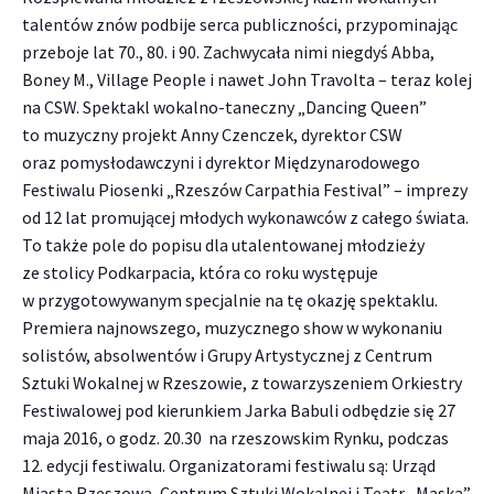
talentów znów podbije serca publiczności, przypominając
przeboje lat 70., 80. i 90. Zachwycała nimi niegdyś Abba,
Boney M., Village People i nawet John Travolta – teraz kolej
na CSW. Spektakl wokalno-taneczny „Dancing Queen”
to muzyczny projekt Anny Czenczek, dyrektor CSW
oraz pomysłodawczyni i dyrektor Międzynarodowego
Festiwalu Piosenki „Rzeszów Carpathia Festival” – imprezy
od 12 lat promującej młodych wykonawców z całego świata.
To także pole do popisu dla utalentowanej młodzieży
ze stolicy Podkarpacia, która co roku występuje
w przygotowywanym specjalnie na tę okazję spektaklu.
Premiera najnowszego, muzycznego show w wykonaniu
solistów, absolwentów i Grupy Artystycznej z Centrum
Sztuki Wokalnej w Rzeszowie, z towarzyszeniem Orkiestry
Festiwalowej pod kierunkiem Jarka Babuli odbędzie się 27
maja 2016, o godz. 20.30 na rzeszowskim Rynku, podczas
12. edycji festiwalu. Organizatorami festiwalu są: Urząd
Miasta Rzeszowa, Centrum Sztuki Wokalnej i Teatr „Maska”.