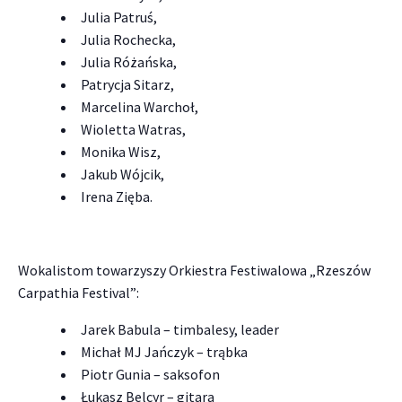
Julia Patruś,
Julia Rochecka,
Julia Różańska,
Patrycja Sitarz,
Marcelina Warchoł,
Wioletta Watras,
Monika Wisz,
Jakub Wójcik,
Irena Zięba.
Wokalistom towarzyszy Orkiestra Festiwalowa „Rzeszów
Carpathia Festival”:
Jarek Babula – timbalesy, leader
Michał MJ Jańczyk – trąbka
Piotr Gunia – saksofon
Łukasz Belcyr – gitara