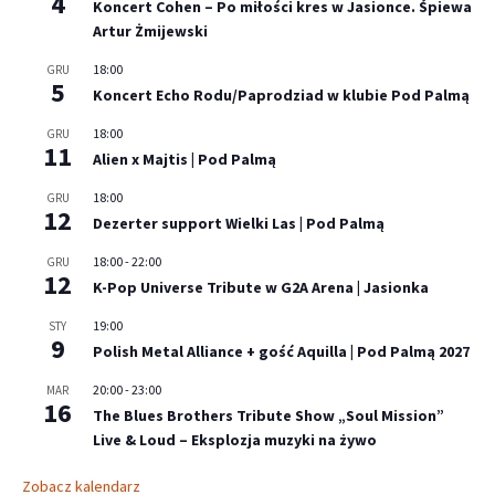
4
Koncert Cohen – Po miłości kres w Jasionce. Śpiewa
Artur Żmijewski
18:00
GRU
5
Koncert Echo Rodu/Paprodziad w klubie Pod Palmą
18:00
GRU
11
Alien x Majtis | Pod Palmą
18:00
GRU
12
Dezerter support Wielki Las | Pod Palmą
18:00
-
22:00
GRU
12
K-Pop Universe Tribute w G2A Arena | Jasionka
19:00
STY
9
Polish Metal Alliance + gość Aquilla | Pod Palmą 2027
20:00
-
23:00
MAR
16
The Blues Brothers Tribute Show „Soul Mission”
Live & Loud – Eksplozja muzyki na żywo
Zobacz kalendarz