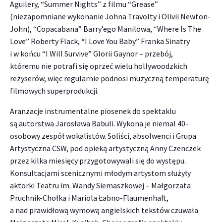
Aguilery, “Summer Nights” z filmu “Grease”
(niezapomniane wykonanie Johna Travolty i Olivii Newton-
John), “Copacabana” Barry’ego Manilowa, “Where Is The
Love” Roberty Flack, “I Love You Baby” Franka Sinatry
i w końcu “I Will Survive” Glorii Gaynor – przebój,
któremu nie potrafi się oprzeć wielu hollywoodzkich
reżyserów, więc regularnie podnosi muzyczną temperaturę
filmowych superprodukcji.
Aranżacje instrumentalne piosenek do spektaklu
są autorstwa Jarosława Babuli. Wykona je niemal 40-
osobowy zespół wokalistów. Soliści, absolwenci i Grupa
Artystyczna CSW, pod opieką artystyczną Anny Czenczek
przez kilka miesięcy przygotowywali się do występu.
Konsultacjami scenicznymi młodym artystom służyły
aktorki Teatru im. Wandy Siemaszkowej – Małgorzata
Pruchnik-Chołka i Mariola Łabno-Flaumenhaft,
a nad prawidłową wymową angielskich tekstów czuwała