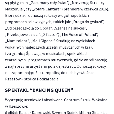
są płyty, m.in. „Zadumany cały świat”, „Maszerują Strzelcy
Maszerują”, czy „Volare Cantare” (premiera w czerwcu 2016).
Biorą udział i odnoszą sukcesy w ogólnopolskich
programach telewizyjnych, takich jak: „Droga do gwiazd”,
„Od przedszkola do Opola”, „Szansa na sukces”,
„Przebojowe dzieci”, „X factor”, „The Voice of Poland”,
„Mam talent”, „Mali Giganci”. Studiują na wydziałach
wokalnych najlepszych uczelni muzycznych w kraju
i za granicą. Śpiewają w musicalach, spektaklach
teatralnych i programach muzycznych, gdzie współpracują
z najlepszymi artystami polskiej estrady. Odnoszą sukcesy,
nie zapominając, że trampoliną do nich był właśnie
Rzeszów – stolica Podkarpacia.
SPEKTAKL “DANCING QUEEN”
Występują uczniowie i absolwenci Centrum Sztuki Wokalnej
w Rzeszowie:
Soliści
: Kacper Dąbrowski, Szymon Dudek, Milena Ginalska,