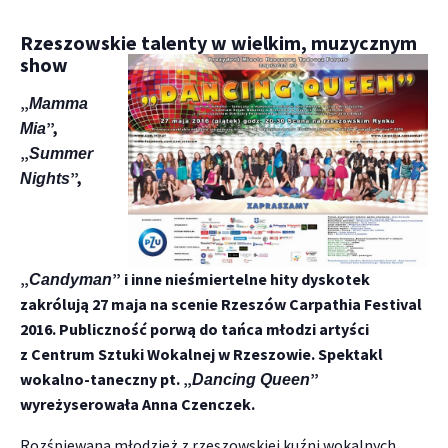
Rzeszowskie talenty w wielkim, muzycznym
show
„
Mamma
”,
Mia
„
Summer
”,
Nights
„
” i inne nieśmiertelne hity dyskotek
Candyman
zakrólują 27 maja na scenie Rzeszów Carpathia Festival
2016. Publiczność porwą do tańca młodzi artyści
z Centrum Sztuki Wokalnej w Rzeszowie. Spektakl
wokalno-taneczny pt. „
”
Dancing Queen
wyreżyserowała Anna Czenczek.
Rozśpiewana młodzież z rzeszowskiej kuźni wokalnych