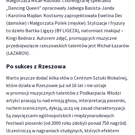
Małgorzata Micał-Kusibab. Choreografię spektaklu
„Dancing Queen” opracowały Jadwiga Basista-Janda
i Karolina Majdan. Kostiumy zaprojektowała Ewelina Dec
(damskie) i Małgorzata Polek (męskie). Stylizacje i fryzury
to dzieło Bartka Ligęzy (BY LIGEZA), natomiast makijaż –
Kingi Bednarz. Autorem zdjęć, promujących muzyczne
przedsięwzięcie rzeszowskich talentów jest Michał Łazarów
(LAZAROV).
Po sukces z Rzeszowa
Warto jeszcze dodać kilka słów o Centrum Sztuki Wokalnej,
które działa w Rzeszowie już od 16 lat i nie ustaje
w promocji muzycznych talentów z Podkarpacia. Młodzi
artyści pracują tu nad emisją głosu, interpretacją piosenki,
ruchem scenicznym, dykcją, uczą się zasad charakteryzacji.
Są zwycięzcami ogólnopolskich i międzynarodowych
festiwali piosenki (od 2000 roku zdobyli ponad 750 nagród).
Uczestniczą w nagraniach studyjnych, których efektem