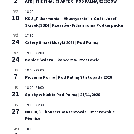
2
ATB | THE FINAL CHAPTER | POD PALMĄ RZESZÓW
18:00
PAŹ
10
KSU „Filharmonia – Akustycznie” + Gość: Józef
Skrzek(SBB) | Rzeszów- Filharmonia Podkarpacka
17:30
PAŹ
24
Cztery Smaki Muzyki 2026 | Pod Palmą
19:00
-
22:00
PAŹ
24
Koniec Świata – koncert w Rzeszowie
18:00
-
22:00
LIS
7
Pidżama Porno | Pod Palmą 7 listopada 2026
18:00
-
21:00
LIS
21
Spięty w klubie Pod Palmą | 21/11/2026
19:00
-
22:30
LIS
27
NIECHĘĆ – koncert w Rzeszowie | Rzeszowskie
Piwnice
18:00
GRU