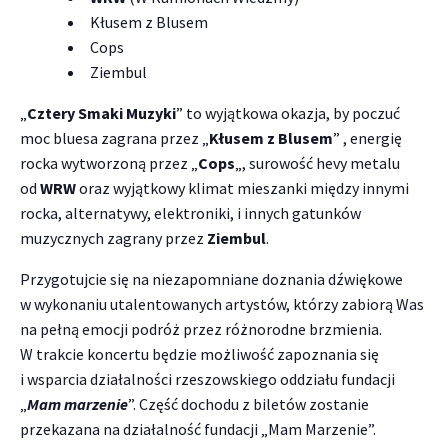
Kłusem z Blusem
Cops
Ziembul
„
Cztery Smaki Muzyki
” to wyjątkowa okazja, by poczuć
moc bluesa zagrana przez „
Kłusem z Blusem
” , energię
rocka wytworzoną przez „
Cops
„, surowość hevy metalu
od
WRW
oraz wyjątkowy klimat mieszanki między innymi
rocka, alternatywy, elektroniki, i innych gatunków
muzycznych zagrany przez
Ziembul
.
Przygotujcie się na niezapomniane doznania dźwiękowe
w wykonaniu utalentowanych artystów, którzy zabiorą Was
na pełną emocji podróż przez różnorodne brzmienia.
W trakcie koncertu będzie możliwość zapoznania się
i wsparcia działalności rzeszowskiego oddziału fundacji
„
Mam marzenie
”. Część dochodu z biletów zostanie
przekazana na działalność fundacji „Mam Marzenie”.