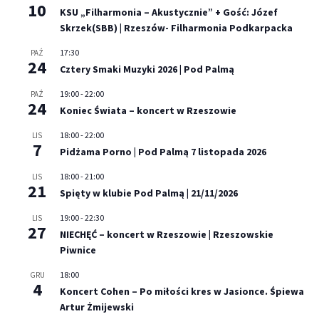
10
KSU „Filharmonia – Akustycznie” + Gość: Józef
Skrzek(SBB) | Rzeszów- Filharmonia Podkarpacka
17:30
PAŹ
24
Cztery Smaki Muzyki 2026 | Pod Palmą
19:00
-
22:00
PAŹ
24
Koniec Świata – koncert w Rzeszowie
18:00
-
22:00
LIS
7
Pidżama Porno | Pod Palmą 7 listopada 2026
18:00
-
21:00
LIS
21
Spięty w klubie Pod Palmą | 21/11/2026
19:00
-
22:30
LIS
27
NIECHĘĆ – koncert w Rzeszowie | Rzeszowskie
Piwnice
18:00
GRU
4
Koncert Cohen – Po miłości kres w Jasionce. Śpiewa
Artur Żmijewski