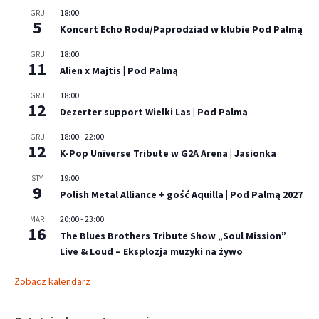
18:00
GRU
5
Koncert Echo Rodu/Paprodziad w klubie Pod Palmą
18:00
GRU
11
Alien x Majtis | Pod Palmą
18:00
GRU
12
Dezerter support Wielki Las | Pod Palmą
18:00
-
22:00
GRU
12
K-Pop Universe Tribute w G2A Arena | Jasionka
19:00
STY
9
Polish Metal Alliance + gość Aquilla | Pod Palmą 2027
20:00
-
23:00
MAR
16
The Blues Brothers Tribute Show „Soul Mission”
Live & Loud – Eksplozja muzyki na żywo
Zobacz kalendarz