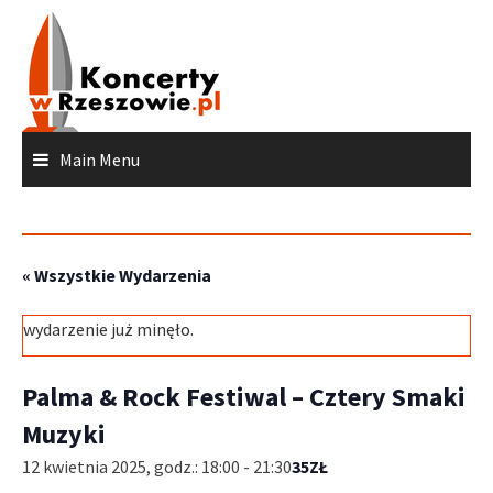
Skip
to
content
Main Menu
« Wszystkie Wydarzenia
wydarzenie już minęło.
Palma & Rock Festiwal – Cztery Smaki
Muzyki
12 kwietnia 2025, godz.: 18:00
-
21:30
35ZŁ