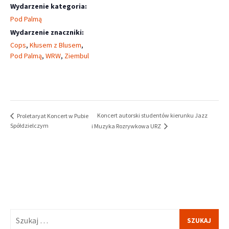
Wydarzenie kategoria:
Pod Palmą
Wydarzenie znaczniki:
Cops
,
Kłusem z Blusem
,
Pod Palmą
,
WRW
,
Ziembul
Koncert autorski studentów kierunku Jazz
Proletaryat Koncert w Pubie
Spółdzielczym
i Muzyka Rozrywkowa URZ
Szukaj: