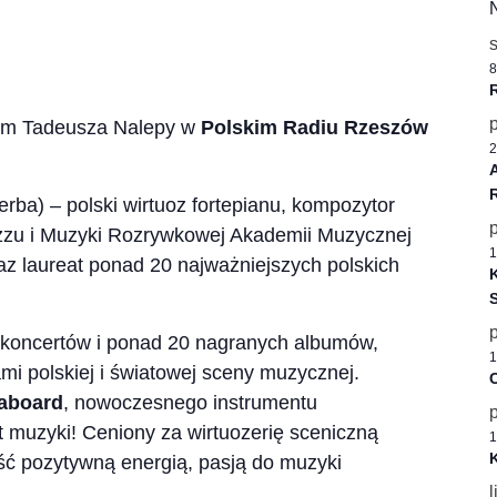
8
 im Tadeusza Nalepy w
Polskim Radiu Rzeszów
2
rba) – polski wirtuoz fortepianu, kompozytor
zzu i Muzyki Rozrywkowej Akademii Muzycznej
1
raz laureat ponad 20 najważniejszych polskich
K
koncertów i ponad 20 nagranych albumów,
1
i polskiej i światowej sceny muzycznej.
C
aboard
, nowoczesnego instrumentu
at muzyki! Ceniony za wirtuozerię sceniczną
1
K
ść pozytywną energią, pasją do muzyki
l