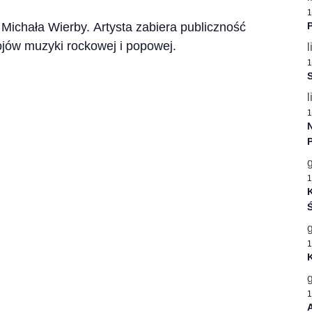
1
Michała Wierby. Artysta zabiera publiczność
P
jów muzyki rockowej i popowej.
l
1
S
l
1
1
K
Ś
1
1
A