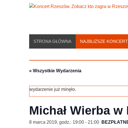
Skip
to
content
STRONA GŁÓWNA
NAJBLIŻSZE KONCERT
« Wszystkie Wydarzenia
wydarzenie już minęło.
Michał Wierba w
8 marca 2019, godz.: 19:00
-
21:00
BEZPŁATN