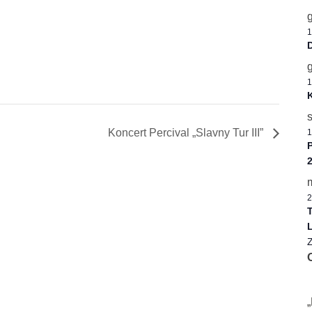
1
D
1
K
Koncert Percival „Slavny Tur III”
1
P
2
T
L
Z