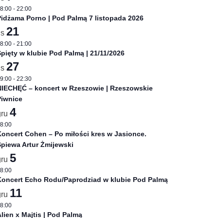
8:00
-
22:00
idżama Porno | Pod Palmą 7 listopada 2026
21
is
8:00
-
21:00
pięty w klubie Pod Palmą | 21/11/2026
27
is
9:00
-
22:30
NIECHĘĆ – koncert w Rzeszowie | Rzeszowskie
Piwnice
4
gru
8:00
oncert Cohen – Po miłości kres w Jasionce.
piewa Artur Żmijewski
5
gru
8:00
Koncert Echo Rodu/Paprodziad w klubie Pod Palmą
11
gru
8:00
lien x Majtis | Pod Palmą