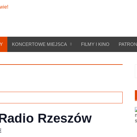
Y
KONCERTOWE MIEJSCA
FILMY I KINO
PATRON
S
 Radio Rzeszów
E