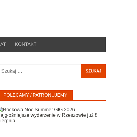
AT
KONTAKT
zukaj:
POLECAMY / PATRONUJEMY