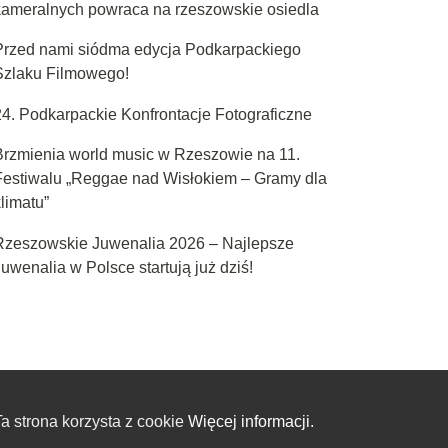
kameralnych powraca na rzeszowskie osiedla
Przed nami siódma edycja Podkarpackiego
Szlaku Filmowego!
24. Podkarpackie Konfrontacje Fotograficzne
Brzmienia world music w Rzeszowie na 11.
Festiwalu „Reggae nad Wisłokiem – Gramy dla
limatu”
Rzeszowskie Juwenalia 2026 – Najlepsze
uwenalia w Polsce startują już dziś!
a strona korzysta z cookie
Więcej informacji.