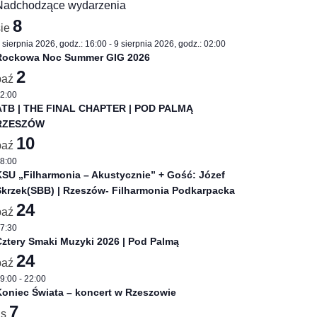
Nadchodzące wydarzenia
8
sie
 sierpnia 2026, godz.: 16:00
-
9 sierpnia 2026, godz.: 02:00
Rockowa Noc Summer GIG 2026
2
paź
2:00
ATB | THE FINAL CHAPTER | POD PALMĄ
RZESZÓW
10
paź
8:00
SU „Filharmonia – Akustycznie” + Gość: Józef
Skrzek(SBB) | Rzeszów- Filharmonia Podkarpacka
24
paź
7:30
ztery Smaki Muzyki 2026 | Pod Palmą
24
paź
9:00
-
22:00
oniec Świata – koncert w Rzeszowie
7
is