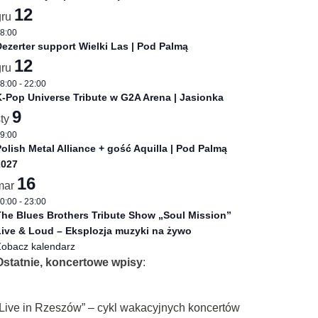
12
gru
8:00
ezerter support Wielki Las | Pod Palmą
12
gru
8:00
-
22:00
-Pop Universe Tribute w G2A Arena | Jasionka
9
sty
9:00
olish Metal Alliance + gość Aquilla | Pod Palmą
2027
16
mar
0:00
-
23:00
he Blues Brothers Tribute Show „Soul Mission”
ive & Loud – Eksplozja muzyki na żywo
obacz kalendarz
Ostatnie, koncertowe wpisy
:
„Live in Rzeszów” – cykl wakacyjnych koncertów