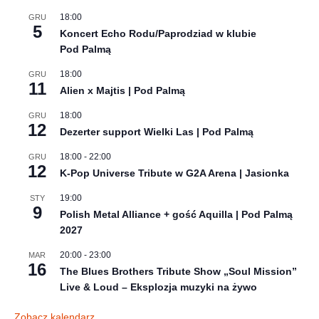
18:00
GRU
5
Koncert Echo Rodu/Paprodziad w klubie
Pod Palmą
18:00
GRU
11
Alien x Majtis | Pod Palmą
18:00
GRU
12
Dezerter support Wielki Las | Pod Palmą
18:00
-
22:00
GRU
12
K-Pop Universe Tribute w G2A Arena | Jasionka
19:00
STY
9
Polish Metal Alliance + gość Aquilla | Pod Palmą
2027
20:00
-
23:00
MAR
16
The Blues Brothers Tribute Show „Soul Mission”
Live & Loud – Eksplozja muzyki na żywo
Zobacz kalendarz