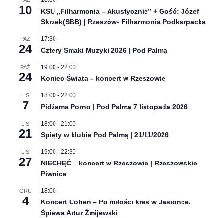
10
KSU „Filharmonia – Akustycznie” + Gość: Józef
Skrzek(SBB) | Rzeszów- Filharmonia Podkarpacka
17:30
PAŹ
24
Cztery Smaki Muzyki 2026 | Pod Palmą
19:00
-
22:00
PAŹ
24
Koniec Świata – koncert w Rzeszowie
18:00
-
22:00
LIS
7
Pidżama Porno | Pod Palmą 7 listopada 2026
18:00
-
21:00
LIS
21
Spięty w klubie Pod Palmą | 21/11/2026
19:00
-
22:30
LIS
27
NIECHĘĆ – koncert w Rzeszowie | Rzeszowskie
Piwnice
18:00
GRU
4
Koncert Cohen – Po miłości kres w Jasionce.
Śpiewa Artur Żmijewski