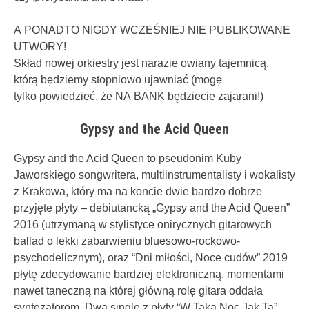
A PONADTO NIGDY WCZEŚNIEJ NIE PUBLIKOWANE
UTWORY!
Skład nowej orkiestry jest narazie owiany tajemnicą,
którą będziemy stopniowo ujawniać (mogę
tylko powiedzieć, że NA BANK będziecie zajarani!)
Gypsy and the Acid Queen
Gypsy and the Acid Queen to pseudonim Kuby
Jaworskiego songwritera, multiinstrumentalisty i wokalisty
z Krakowa, który ma na koncie dwie bardzo dobrze
przyjęte płyty – debiutancką „Gypsy and the Acid Queen”
2016 (utrzymaną w stylistyce onirycznych gitarowych
ballad o lekki zabarwieniu bluesowo-rockowo-
psychodelicznym), oraz “Dni miłości, Noce cudów” 2019
płytę zdecydowanie bardziej elektroniczną, momentami
nawet taneczną na której główną rolę gitara oddała
syntezatorom. Dwa single z płyty “W Taką Noc Jak Ta”