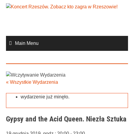
Skip
to
content
Main Menu
« Wszystkie Wydarzenia
wydarzenie już minęło.
Gypsy and the Acid Queen. Niezła Sztuka
19 grudnia 2019, godz.: 20:00
-
23:00