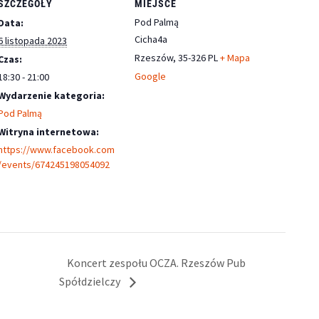
SZCZEGÓŁY
MIEJSCE
Pod Palmą
Data:
Cicha4a
6 listopada 2023
Rzeszów
,
35-326
PL
+ Mapa
Czas:
Google
18:30 - 21:00
Wydarzenie kategoria:
Pod Palmą
Witryna internetowa:
https://www.facebook.com
/events/674245198054092
Koncert zespołu OCZA. Rzeszów Pub
Spółdzielczy