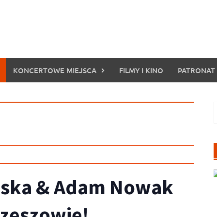
KONCERTOWE MIEJSCA
FILMY I KINO
PATRONAT
S
wska & Adam Nowak
Rzeszowie!