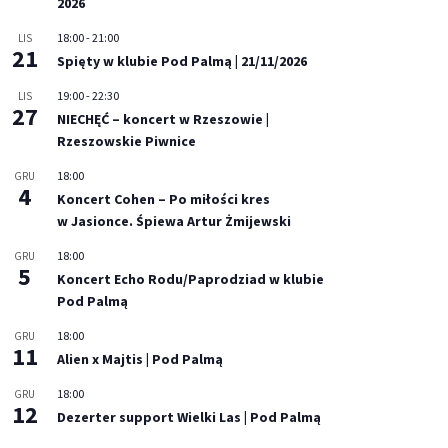
2026
18:00
-
21:00
LIS
21
Spięty w klubie Pod Palmą | 21/11/2026
19:00
-
22:30
LIS
27
NIECHĘĆ – koncert w Rzeszowie |
Rzeszowskie Piwnice
18:00
GRU
4
Koncert Cohen – Po miłości kres
w Jasionce. Śpiewa Artur Żmijewski
18:00
GRU
5
Koncert Echo Rodu/Paprodziad w klubie
Pod Palmą
18:00
GRU
11
Alien x Majtis | Pod Palmą
18:00
GRU
12
Dezerter support Wielki Las | Pod Palmą