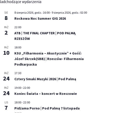
Nadchodzące wydarzenia
8 sierpnia 2026, godz.: 16:00
-
9 sierpnia 2026, godz.: 02:00
SIE
8
Rockowa Noc Summer GIG 2026
22:00
PAŹ
2
ATB | THE FINAL CHAPTER | POD PALMĄ
RZESZÓW
18:00
PAŹ
10
KSU „Filharmonia – Akustycznie” + Gość:
Józef Skrzek(SBB) | Rzeszów- Filharmonia
Podkarpacka
17:30
PAŹ
24
Cztery Smaki Muzyki 2026 | Pod Palmą
19:00
-
22:00
PAŹ
24
Koniec Świata – koncert w Rzeszowie
18:00
-
22:00
LIS
7
Pidżama Porno | Pod Palmą 7 listopada