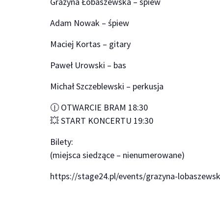
Grażyna Łobaszewska – śpiew
Adam Nowak – śpiew
Maciej Kortas – gitary
Paweł Urowski – bas
Michał Szczeblewski – perkusja
🕧 OTWARCIE BRAM 18:30
💥 START KONCERTU 19:30
Bilety:
(miejsca siedzące – nienumerowane)
https://stage24.pl/events/grazyna-lobasze