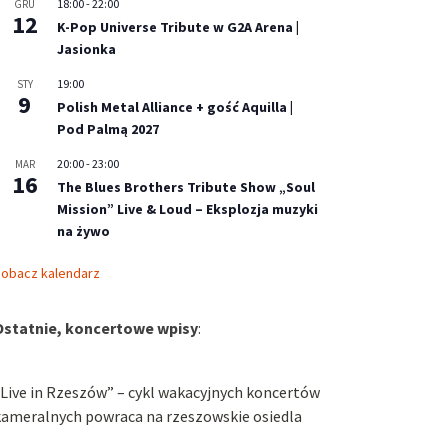
18:00
-
22:00
GRU
12
K-Pop Universe Tribute w G2A Arena |
Jasionka
19:00
STY
9
Polish Metal Alliance + gość Aquilla |
Pod Palmą 2027
20:00
-
23:00
MAR
16
The Blues Brothers Tribute Show „Soul
Mission” Live & Loud – Eksplozja muzyki
na żywo
obacz kalendarz
Ostatnie, koncertowe wpisy
:
Live in Rzeszów” – cykl wakacyjnych koncertów
kameralnych powraca na rzeszowskie osiedla