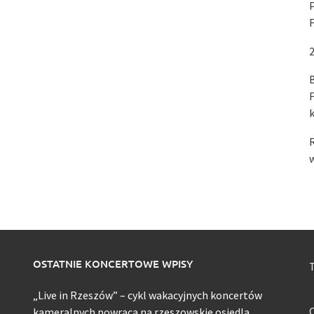
2
B
F
R
w
OSTATNIE KONCERTOWE WPISY
T
„Live in Rzeszów” – cykl wakacyjnych koncertów
O
kameralnych powraca na rzeszowskie osiedla