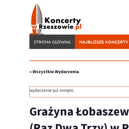
Skip
to
content
STRONA GŁÓWNA
NAJBLIŻSZE KONCERTY
« Wszystkie Wydarzenia
wydarzenie już minęło.
Grażyna Łobasze
(Raz Dwa Trzy) w 