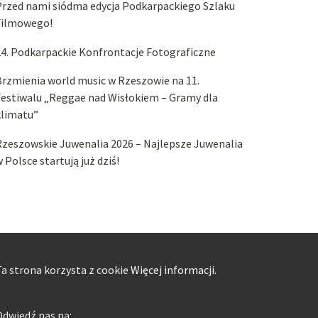
Przed nami siódma edycja Podkarpackiego Szlaku
Filmowego!
4. Podkarpackie Konfrontacje Fotograficzne
rzmienia world music w Rzeszowie na 11.
estiwalu „Reggae nad Wisłokiem – Gramy dla
klimatu”
zeszowskie Juwenalia 2026 – Najlepsze Juwenalia
 Polsce startują już dziś!
a strona korzysta z cookie
Więcej informacji.
dwiedź nas na: