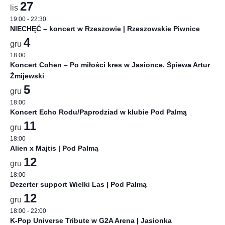
27
lis
19:00
-
22:30
NIECHĘĆ – koncert w Rzeszowie | Rzeszowskie Piwnice
4
gru
18:00
Koncert Cohen – Po miłości kres w Jasionce. Śpiewa Artur
Żmijewski
5
gru
18:00
Koncert Echo Rodu/Paprodziad w klubie Pod Palmą
11
gru
18:00
Alien x Majtis | Pod Palmą
12
gru
18:00
Dezerter support Wielki Las | Pod Palmą
12
gru
18:00
-
22:00
K-Pop Universe Tribute w G2A Arena | Jasionka