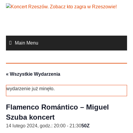
Skip
to
content
Main Menu
« Wszystkie Wydarzenia
wydarzenie już minęło.
Flamenco Romántico – Miguel
Szuba koncert
14 lutego 2024, godz.: 20:00
-
21:30
50Z