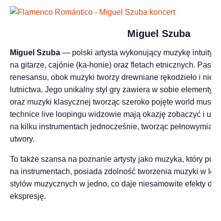
Miguel Szuba
Miguel Szuba
— polski artysta wykonujący muzykę intuity
na gitarze, cajónie (ka-honie) oraz fletach etnicznych. Pasjo
renesansu, obok muzyki tworzy drewniane rękodzieło i nieust
lutnictwa. Jego unikalny styl gry zawiera w sobie elementy f
oraz muzyki klasycznej tworząc szeroko pojęte world music, 
technice live loopingu widzowie mają okazję zobaczyć i usłys
na kilku instrumentach jednocześnie, tworząc pełnowymiar
utwory.
To także szansa na poznanie artysty jako muzyka, który poz
na instrumentach, posiada zdolność tworzenia muzyki w loci
stylów muzycznych w jedno, co daje niesamowite efekty dźw
ekspresję.