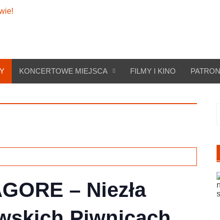
Y
KONCERTOWE MIEJSCA
FILMY I KINO
PATRON
S
GORE – Niezła
wskich Piwnicach