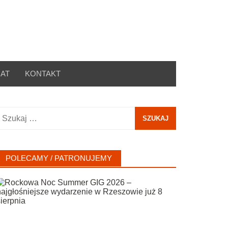
AT
KONTAKT
zukaj:
POLECAMY / PATRONUJEMY