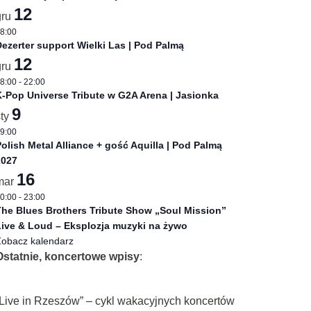
12
gru
8:00
ezerter support Wielki Las | Pod Palmą
12
gru
8:00
-
22:00
-Pop Universe Tribute w G2A Arena | Jasionka
9
sty
9:00
olish Metal Alliance + gość Aquilla | Pod Palmą
2027
16
mar
0:00
-
23:00
he Blues Brothers Tribute Show „Soul Mission”
ive & Loud – Eksplozja muzyki na żywo
obacz kalendarz
Ostatnie, koncertowe wpisy
:
„Live in Rzeszów” – cykl wakacyjnych koncertów