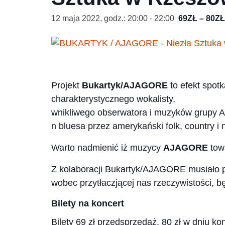
12 maja 2022, godz.: 20:00
-
22:00
69ZŁ – 80ZŁ
Projekt
Bukartyk/AJAGORE
to efekt spot
charakterystycznego wokalisty,
wnikliwego obserwatora i muzyków grupy A
n bluesa przez amerykański folk, country i 
Warto nadmienić iż muzycy
AJAGORE
tow
Z kolaboracji Bukartyk/AJAGORE musiało 
wobec przytłaczjącej nas rzeczywistości, b
Bilety na koncert
Bilety 69 zł przedsprzedaż, 80 zł w dniu ko