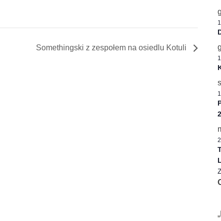
1
D
Somethingski z zespołem na osiedlu Kotuli
1
K
1
P
2
T
L
Z