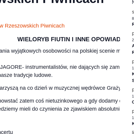
8
WIELORYB FIUTIN I INNE OPOWIADANI
2
kania wyjątkowych osobowości na polskiej scenie muzycz
JAGORE- instrumentalistów, nie dających się zamknąć w
1
K
nasze tradycje ludowe.
arzyszą na co dzień w muzycznej wędrówce Grażynie Ło
1
powstać zatem coś nietuzinkowego a gdy dodamy do teg
C
ędziemy mieli do czynienia ze zjawiskiem absolutnie dzi
1
K
ncertu
l