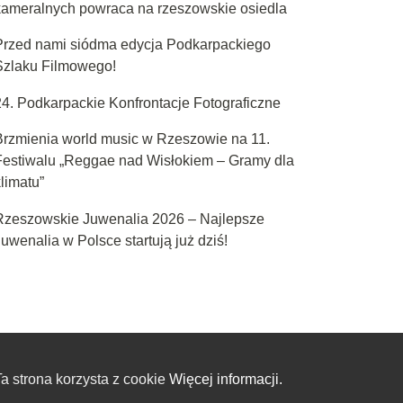
kameralnych powraca na rzeszowskie osiedla
Przed nami siódma edycja Podkarpackiego
Szlaku Filmowego!
24. Podkarpackie Konfrontacje Fotograficzne
Brzmienia world music w Rzeszowie na 11.
Festiwalu „Reggae nad Wisłokiem – Gramy dla
limatu”
Rzeszowskie Juwenalia 2026 – Najlepsze
uwenalia w Polsce startują już dziś!
a strona korzysta z cookie
Więcej informacji.