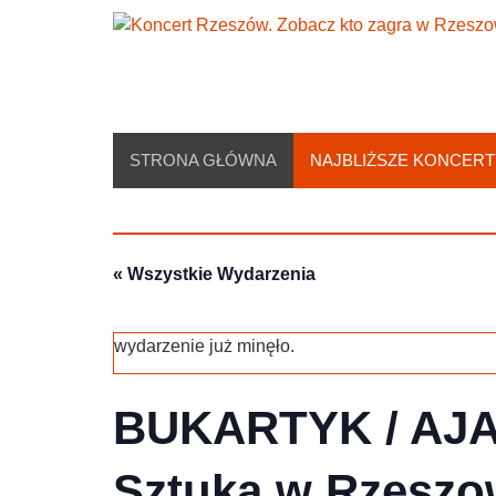
Skip
to
content
STRONA GŁÓWNA
NAJBLIŻSZE KONCERT
« Wszystkie Wydarzenia
wydarzenie już minęło.
BUKARTYK / AJA
Sztuka w Rzeszo