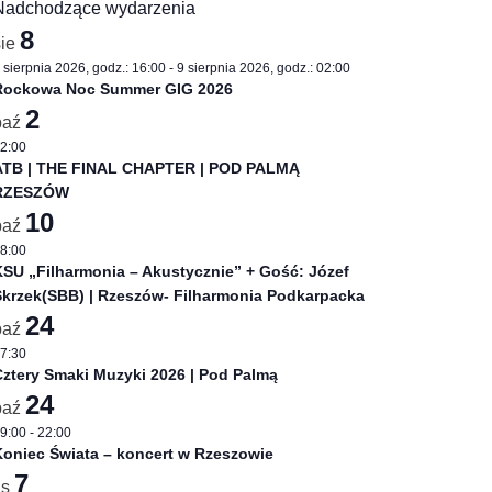
Nadchodzące wydarzenia
8
sie
 sierpnia 2026, godz.: 16:00
-
9 sierpnia 2026, godz.: 02:00
Rockowa Noc Summer GIG 2026
2
paź
A
2:00
ATB | THE FINAL CHAPTER | POD PALMĄ
nej, Piotra Bukartyka – znakomitego tekściarza,
RZESZÓW
10
paź
 żadne stylistyczne ramy- od Jazzu, rythm
8:00
SU „Filharmonia – Akustycznie” + Gość: Józef
Skrzek(SBB) | Rzeszów- Filharmonia Podkarpacka
24
baszewskiej czy Jorgosowi Skoliasowi.
paź
7:30
o bezkompromisowy, niezwykle trafny komentarz
ztery Smaki Muzyki 2026 | Pod Palmą
ś na scenie niespotykanym.
24
paź
9:00
-
22:00
oniec Świata – koncert w Rzeszowie
7
is