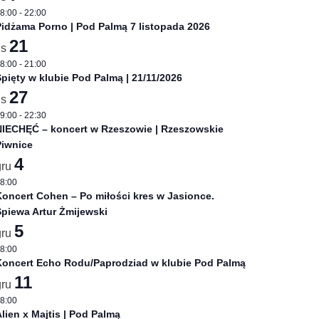
8:00
-
22:00
idżama Porno | Pod Palmą 7 listopada 2026
21
is
8:00
-
21:00
pięty w klubie Pod Palmą | 21/11/2026
27
is
9:00
-
22:30
NIECHĘĆ – koncert w Rzeszowie | Rzeszowskie
Piwnice
4
gru
8:00
oncert Cohen – Po miłości kres w Jasionce.
piewa Artur Żmijewski
5
gru
8:00
Koncert Echo Rodu/Paprodziad w klubie Pod Palmą
11
gru
8:00
lien x Majtis | Pod Palmą