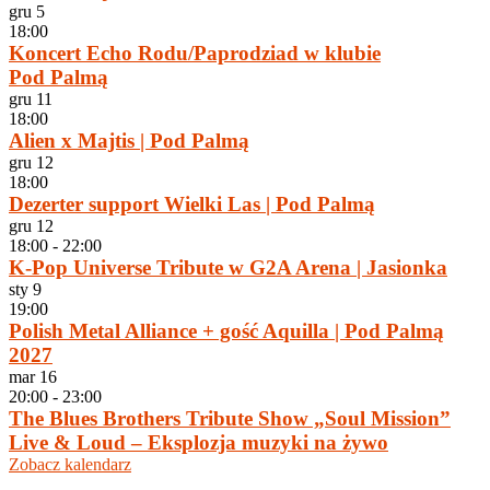
gru
5
18:00
Koncert Echo Rodu/Paprodziad w klubie
Pod Palmą
gru
11
18:00
Alien x Majtis | Pod Palmą
gru
12
18:00
Dezerter support Wielki Las | Pod Palmą
gru
12
18:00
-
22:00
K-Pop Universe Tribute w G2A Arena | Jasionka
sty
9
19:00
Polish Metal Alliance + gość Aquilla | Pod Palmą
2027
mar
16
20:00
-
23:00
The Blues Brothers Tribute Show „Soul Mission”
Live & Loud – Eksplozja muzyki na żywo
Zobacz kalendarz