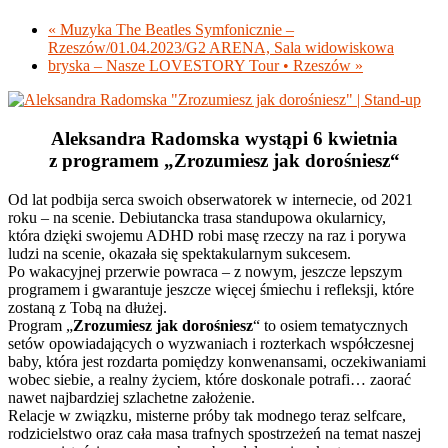
«
Muzyka The Beatles Symfonicznie –
Rzeszów/01.04.2023/G2 ARENA, Sala widowiskowa
bryska – Nasze LOVESTORY Tour • Rzeszów
»
Aleksandra Radomska wystąpi 6 kwietnia
z programem „Zrozumiesz jak dorośniesz“
Od lat podbija serca swoich obserwatorek w internecie, od 2021
roku – na scenie. Debiutancka trasa standupowa okularnicy,
która dzięki swojemu ADHD robi masę rzeczy na raz i porywa
ludzi na scenie, okazała się spektakularnym sukcesem.
Po wakacyjnej przerwie powraca – z nowym, jeszcze lepszym
programem i gwarantuje jeszcze więcej śmiechu i refleksji, które
zostaną z Tobą na dłużej.
Program „
Zrozumiesz jak dorośniesz
“ to osiem tematycznych
setów opowiadających o wyzwaniach i rozterkach współczesnej
baby, która jest rozdarta pomiędzy konwenansami, oczekiwaniami
wobec siebie, a realny życiem, które doskonale potrafi… zaorać
nawet najbardziej szlachetne założenie.
Relacje w związku, misterne próby tak modnego teraz selfcare,
rodzicielstwo oraz cała masa trafnych spostrzeżeń na temat naszej