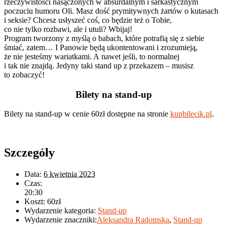
rzeczywistości nasączonych w absurdalnym i sarkastycznym
poczuciu humoru Oli. Masz dość prymitywnych żartów o kutasach
i seksie? Chcesz usłyszeć coś, co będzie też o Tobie,
co nie tylko rozbawi, ale i utuli? Wbijaj!
Program tworzony z myślą o babach, które potrafią się z siebie
śmiać, zatem… I Panowie będą ukontentowani i zrozumieją,
że nie jesteśmy wariatkami. A nawet jeśli, to normalnej
i tak nie znajdą. Jedyny taki stand up z przekazem – musisz
to zobaczyć!
Bilety na stand-up
Bilety na stand-up w cenie 60zł dostępne na stronie
kupbilecik.pl
.
Szczegóły
Data:
6 kwietnia 2023
Czas:
20:30
Koszt:
60zł
Wydarzenie kategoria:
Stand-up
Wydarzenie znaczniki:
Aleksandra Radomska
,
Stand-up