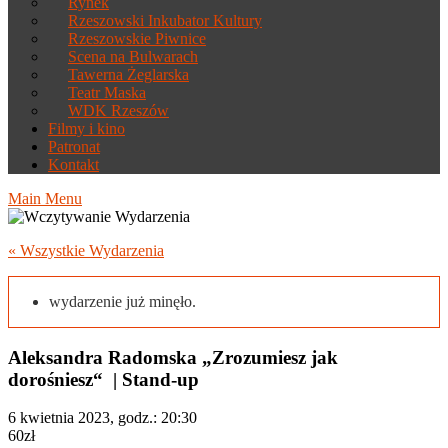
Rynek
Rzeszowski Inkubator Kultury
Rzeszowskie Piwnice
Scena na Bulwarach
Tawerna Żeglarska
Teatr Maska
WDK Rzeszów
Filmy i kino
Patronat
Kontakt
Main Menu
« Wszystkie Wydarzenia
wydarzenie już minęło.
Aleksandra Radomska „Zrozumiesz jak
dorośniesz“ | Stand-up
6 kwietnia 2023, godz.: 20:30
60zł