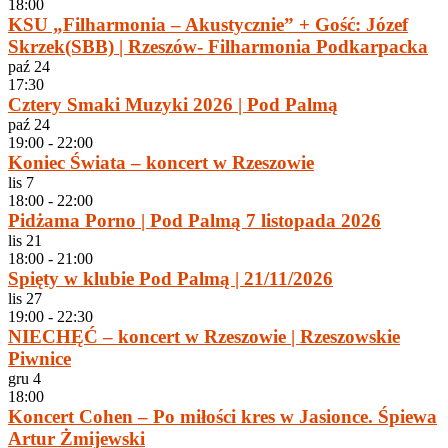
18:00
KSU „Filharmonia – Akustycznie” + Gość: Józef
Skrzek(SBB) | Rzeszów- Filharmonia Podkarpacka
paź
24
17:30
Cztery Smaki Muzyki 2026 | Pod Palmą
paź
24
19:00
-
22:00
Koniec Świata – koncert w Rzeszowie
lis
7
18:00
-
22:00
Pidżama Porno | Pod Palmą 7 listopada 2026
lis
21
18:00
-
21:00
Spięty w klubie Pod Palmą | 21/11/2026
lis
27
19:00
-
22:30
NIECHĘĆ – koncert w Rzeszowie | Rzeszowskie
Piwnice
gru
4
18:00
Koncert Cohen – Po miłości kres w Jasionce. Śpiewa
Artur Żmijewski