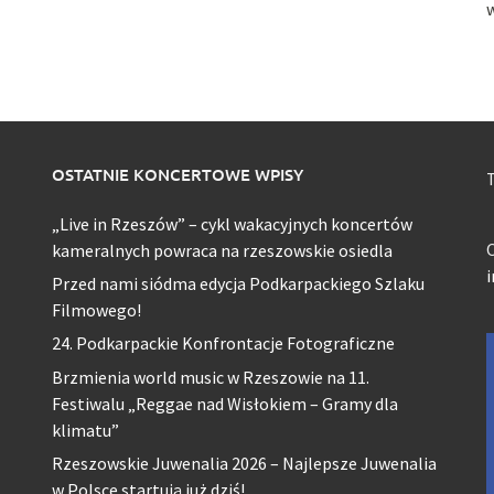
w
OSTATNIE KONCERTOWE WPISY
T
„Live in Rzeszów” – cykl wakacyjnych koncertów
O
kameralnych powraca na rzeszowskie osiedla
Przed nami siódma edycja Podkarpackiego Szlaku
Filmowego!
24. Podkarpackie Konfrontacje Fotograficzne
Brzmienia world music w Rzeszowie na 11.
Festiwalu „Reggae nad Wisłokiem – Gramy dla
klimatu”
Rzeszowskie Juwenalia 2026 – Najlepsze Juwenalia
w Polsce startują już dziś!