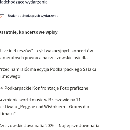
Nadchodzące wydarzenia
Brak nadchodzących wydarzenia.
owiadomienie
Ostatnie, koncertowe wpisy
:
Live in Rzeszów” – cykl wakacyjnych koncertów
kameralnych powraca na rzeszowskie osiedla
Przed nami siódma edycja Podkarpackiego Szlaku
Filmowego!
4. Podkarpackie Konfrontacje Fotograficzne
rzmienia world music w Rzeszowie na 11.
estiwalu „Reggae nad Wisłokiem – Gramy dla
klimatu”
zeszowskie Juwenalia 2026 – Najlepsze Juwenalia