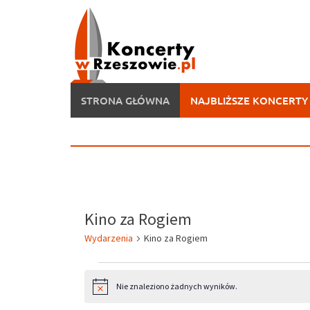
Skip
to
content
STRONA GŁÓWNA
NAJBLIŻSZE KONCERTY
Kino za Rogiem
Wydarzenia
Kino za Rogiem
Wydarzenia
Nie znaleziono żadnych wyników.
Powiadomienie