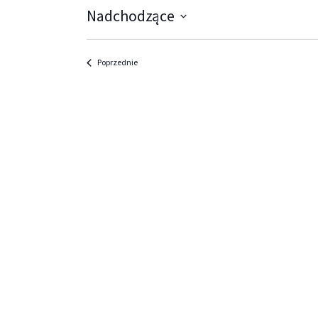
Nadchodzące
Wybierz
datę.
Wydarzenia
Poprzednie