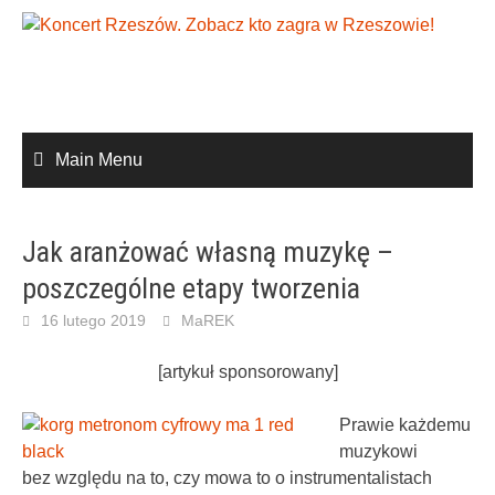
Skip
to
content
Main Menu
Jak aranżować własną muzykę –
poszczególne etapy tworzenia
16 lutego 2019
MaREK
[artykuł sponsorowany]
Prawie każdemu
muzykowi
bez względu na to, czy mowa to o instrumentalistach