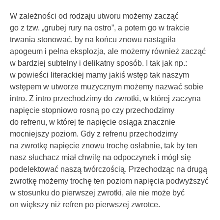
W zależności od rodzaju utworu możemy zacząć
go z tzw. „grubej rury na ostro”, a potem go w trakcie
trwania stonować, by na końcu znowu nastąpiła
apogeum i pełna eksplozja, ale możemy również zacząć
w bardziej subtelny i delikatny sposób. I tak jak np.:
w powieści literackiej mamy jakiś wstęp tak naszym
wstępem w utworze muzycznym możemy nazwać sobie
intro. Z intro przechodzimy do zwrotki, w której zaczyna
napięcie stopniowo rosną po czy przechodzimy
do refrenu, w której te napięcie osiąga znacznie
mocniejszy poziom. Gdy z refrenu przechodzimy
na zwrotkę napięcie znowu trochę osłabnie, tak by ten
nasz słuchacz miał chwilę na odpoczynek i mógł się
podelektować naszą twórczością. Przechodząc na drugą
zwrotkę możemy trochę ten poziom napięcia podwyższyć
w stosunku do pierwszej zwrotki, ale nie może być
on większy niż refren po pierwszej zwrotce.