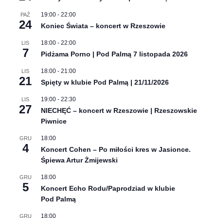
19:00
-
22:00
PAŹ
24
Koniec Świata – koncert w Rzeszowie
18:00
-
22:00
LIS
7
Pidżama Porno | Pod Palmą 7 listopada 2026
18:00
-
21:00
LIS
21
Spięty w klubie Pod Palmą | 21/11/2026
19:00
-
22:30
LIS
27
NIECHĘĆ – koncert w Rzeszowie | Rzeszowskie
Piwnice
18:00
GRU
4
Koncert Cohen – Po miłości kres w Jasionce.
Śpiewa Artur Żmijewski
18:00
GRU
5
Koncert Echo Rodu/Paprodziad w klubie
Pod Palmą
18:00
GRU