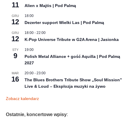
11
Alien x Majtis | Pod Palmą
18:00
GRU
12
Dezerter support Wielki Las | Pod Palmą
18:00
-
22:00
GRU
12
K-Pop Universe Tribute w G2A Arena | Jasionka
19:00
STY
9
Polish Metal Alliance + gość Aquilla | Pod Palmą
2027
20:00
-
23:00
MAR
16
The Blues Brothers Tribute Show „Soul Mission”
Live & Loud – Eksplozja muzyki na żywo
Zobacz kalendarz
Ostatnie, koncertowe wpisy
: